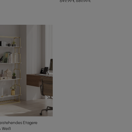
649
,99
€
689,99 €
eistehendes Etagere
& Weiß