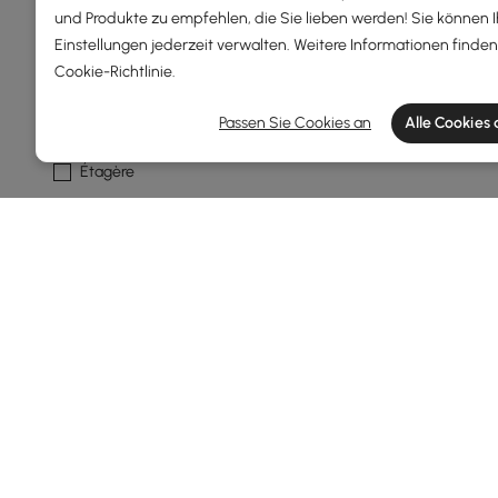
und Produkte zu empfehlen, die Sie lieben werden! Sie können 
Mehr
Einstellungen jederzeit verwalten. Weitere Informationen finden 
Cookie-Richtlinie
.
Art Des Produkts
Passen Sie Cookies an
Alle Cookies
Bücherregal
Étagère
Stehen
Geometrische
Standardmäßig
Weitere Filter anzeigen
Products in the current category have been updated to show t
Ein gut gewähltes Bücherregal verw