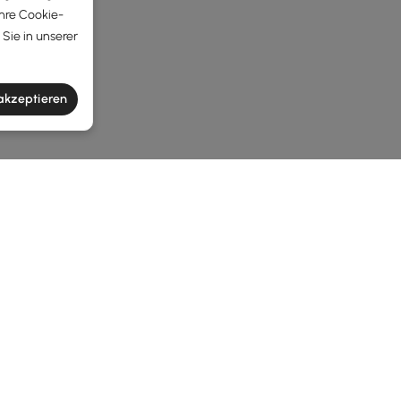
Ihre Cookie-
Sie in unserer
 akzeptieren
he latest 7 items
andelt Ihren Arbeitsbereich und Wohnber