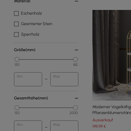
Material
Eschenholz
Gesinterter Stein
Sperrholz
Größe(mm)
150
162
Min
Max
Gesamthöhe(mm)
Moderner Vogelkäfig
Pflanzenblumenstän
120
2000
Tower Gold Bücherre
Ausverkauf
Min
Max
199
,99
€