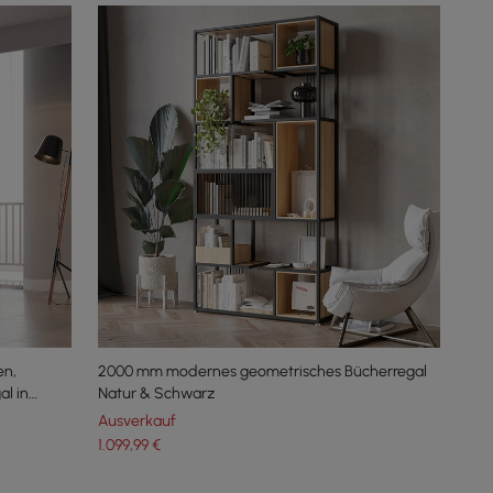
en,
2000 mm modernes geometrisches Bücherregal
al in
Natur & Schwarz
Ausverkauf
1.099
,99
€