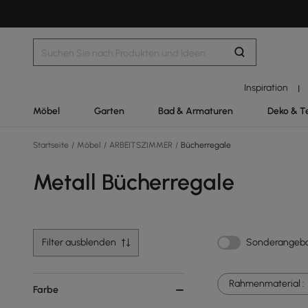
Inspiration
|
Möbel
Garten
Bad & Armaturen
Deko & T
Startseite
/
Möbel
/
ARBEITSZIMMER
/
Bücherregale
Metall Bücherregale
Filter ausblenden
Sonderangeb
Rahmenmaterial :
Farbe