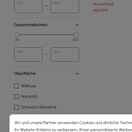
Min
Max
Ausverkauf
469
,99
€
Gesamttiefe(mm)
30
320
Min
Max
Oberfläche
Walnuss
Natürlich
Schwarz Glänzend
Schwarz
Wir und unsere Partner verwenden Cookies und ähnliche Techn
Tünche
Ihr Website-Erlebnis zu verbessern, Ihnen personalisierte Werbu