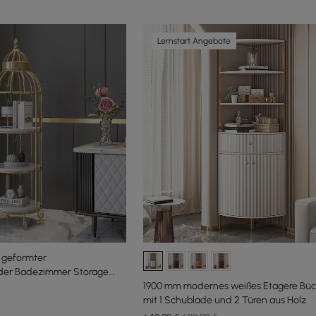
Lernstart Angebote
 geformter
der Badezimmer Storage
gal
1900 mm modernes weißes Etagere Büc
mit 1 Schublade und 2 Türen aus Holz