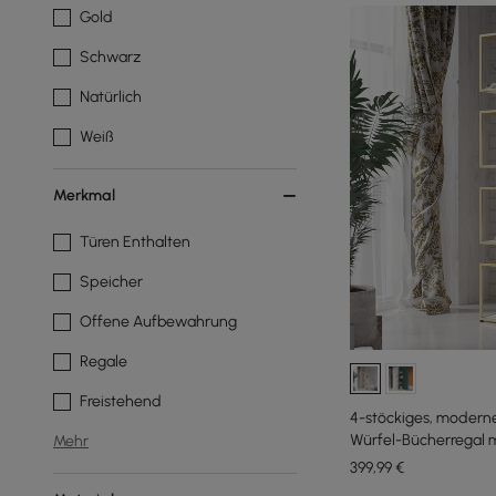
Gold
Schwarz
Natürlich
Weiß
Merkmal
Türen Enthalten
Speicher
Offene Aufbewahrung
Regale
Freistehend
4-stöckiges, moderne
Würfel-Bücherregal 
Mehr
Bücherregal aus Holz
399
,99
€