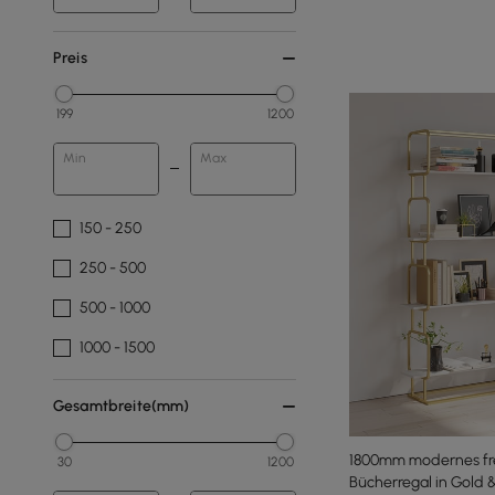
Preis
199
1200
Min
Max
150 - 250
250 - 500
500 - 1000
1000 - 1500
Gesamtbreite(mm)
1800mm modernes fr
30
1200
Bücherregal in Gold 