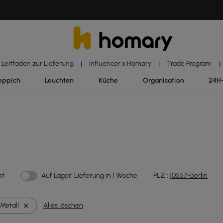
Leitfaden zur Lieferung
Influencer x Homary
Trade Program
|
|
|
eppich
Leuchten
Küche
Organisation
24H
ot
Auf Lager: Lieferung in 1 Woche
PLZ :
10557-Berlin
Metall
Alles löschen