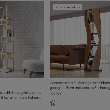
Lernstart Angebote
Geometrisches Bücherregal mit 5 Eben
gebogene Form, industrielles Bücherreg
s, schlichtes, goldfarbenes
Walnuss und Schwarz drehbar
399
,99
€
mit Metallturm und hohem