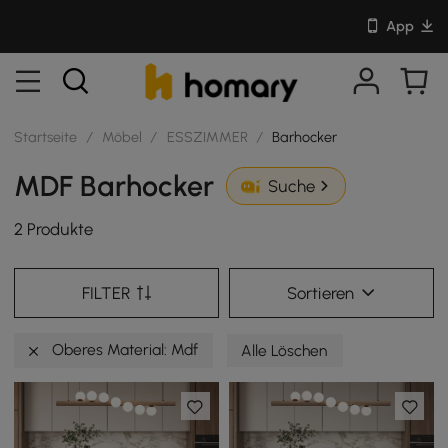
App
Startseite
/
Möbel
/
ESSZIMMER
/
Barhocker
MDF Barhocker
Suche
2 Produkte
FILTER
Sortieren
Oberes Material: Mdf
Alle Löschen