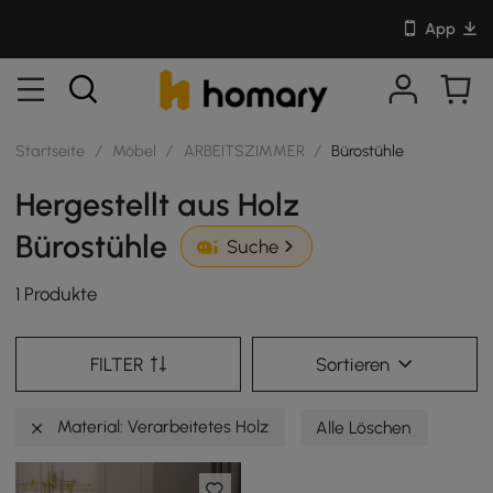
App
Startseite
/
Möbel
/
ARBEITSZIMMER
/
Bürostühle
Hergestellt aus Holz
Bürostühle
Suche
1 Produkte
FILTER
Sortieren
Material: Verarbeitetes Holz
Alle Löschen