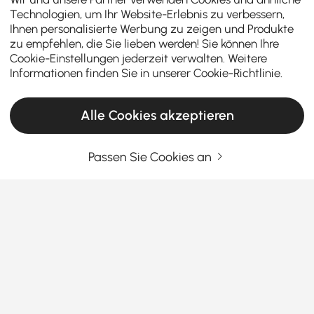
Technologien, um Ihr Website-Erlebnis zu verbessern,
Ihnen personalisierte Werbung zu zeigen und Produkte
zu empfehlen, die Sie lieben werden! Sie können Ihre
Cookie-Einstellungen jederzeit verwalten. Weitere
Informationen finden Sie in unserer
Cookie-Richtlinie
.
Alle Cookies akzeptieren
Passen Sie Cookies an
Der richtige Bürostuhl bringt Unterstützung,
Stil und Konzentration in Ihren Raum
Was macht einen großartigen Bürostuhl in
der heutigen Arbeitswelt aus, in der man
von überall aus arbeiten kann?
Mehr sehen
Egal, ob Sie von zu Hause oder wieder im Büro
Products in the current category have been updated to show the latest 1 items