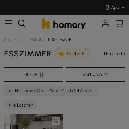
App
Startseite
/
Möbel
/
ESSZIMMER
ESSZIMMER
1 Produkte
Suche
FILTER
Sortieren
Hardware-Oberfläche: Gold Gebürstet
Alle Löschen