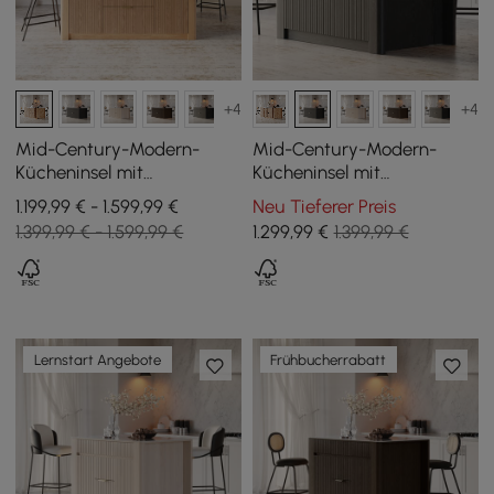
+4
+4
Mid-Century-Modern-
Mid-Century-Modern-
Kücheninsel mit
Kücheninsel mit
glänzender Steinplatte
glänzender Steinplatte
1.199,99 € - 1.599,99 €
Neu Tieferer Preis
und Stauraum in
und Schrankfächern in
1.399,99 € - 1.599,99 €
1.299
,99
€
1.399,99 €
Naturfarben, 183 cm
Schwarz, 129 cm
Lernstart Angebote
Frühbucherrabatt