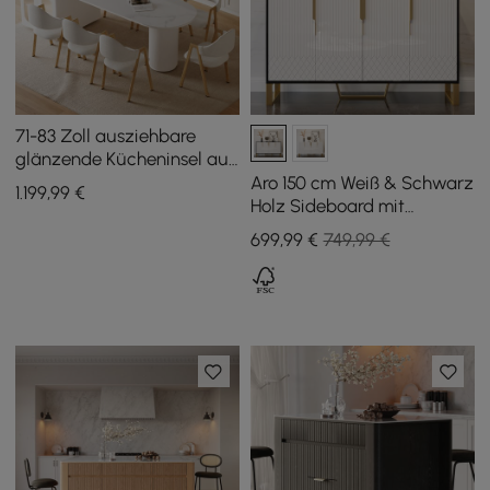
71-83 Zoll ausziehbare
glänzende Kücheninsel aus
gesintertem Stein mit
Aro 150 cm Weiß & Schwarz
1.199
,99
€
Schränken und LED-
Holz Sideboard mit
Beleuchtung
Schränken & Verstellbaren
699
,99
€
749,99 €
Regalen