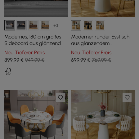
+3
Modernes, 180 cm großes
Moderner runder Esstisch
Sideboard aus glänzend
aus glänzendem
weißem Holz mit Schränken
Sinterstein mit
Neu Tieferer Preis
Neu Tieferer Preis
und verstellbaren
lederummanteltem Fuß für
899
,99
€
949,99 €
699
,99
€
769,99 €
Regalböden
2 Pers., 100 cm