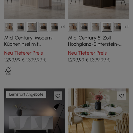
+4
+4
Mid-Century-Modern-
Mid-Century 51 Zoll
Kücheninsel mit
Hochglanz-Sinterstein-
glänzender Steinplatte
Kücheninsel mit Stauraum,
Neu Tieferer Preis
Neu Tieferer Preis
und Schrankfächern in
Rauchbraun
1.299
,99
€
1.399,99 €
1.299
,99
€
1.399,99 €
Altweiß, 129 cm
Lernstart Angebote