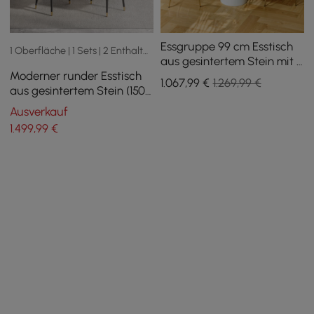
Essgruppe 99 cm Esstisch
1 Oberfläche | 1 Sets | 2 Enthalten | 2 Größe
aus gesintertem Stein mit 2
Moderner runder Esstisch
Stühlen
1.067
,99
€
1.269,99 €
aus gesintertem Stein (150
cm) mit drehbarer
Ausverkauf
Servierplatte, 6 Sitzplätze
1.499
,99
€