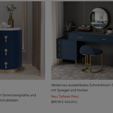
Modernes ausziehbares Schminktisch-S
mit Spiegel und Hocker
t Sintersteinplatte und
Neu Tieferer Preis
Schubladen
899
,99
€
949,99 €