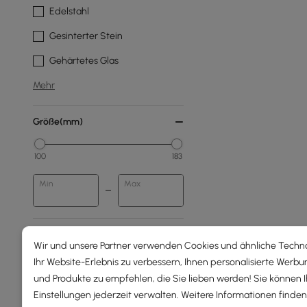
Edelstahl
Gesinterter Stein
Gehärtetes Glas
Mehr
Größe(mm)
100
183
Min
Max
Gesamthöhe(mm)
Wir und unsere Partner verwenden Cookies und ähnliche Techn
Ihr Website-Erlebnis zu verbessern, Ihnen personalisierte Werbu
0
2000
und Produkte zu empfehlen, die Sie lieben werden! Sie können 
Einstellungen jederzeit verwalten. Weitere Informationen finden 
Min
Max