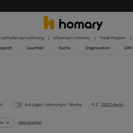
Leitfaden zur Lieferung
Influencer x Homary
Trade Program
|
|
|
eppich
Leuchten
Küche
Organisation
24H
ot
Auf Lager: Lieferung in 1 Woche
PLZ :
10557-Berlin
au
Alles löschen