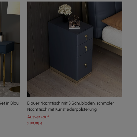
et in Blau
Blauer Nachttisch mit 3 Schubladen, schmaler
Nachttisch mit Kunstlederpolsterung
Ausverkauf
299
,99
€