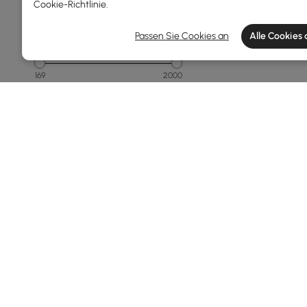
Cookie-Richtlinie
.
Passen Sie Cookies an
Alle Cookies
Preis
169
2000
Min
Max
150 - 250
250 - 500
500 - 1000
1000 - 1500
Über 1500
Mehr
Products in the current category have been updated to show t
Gesamtbreite(mm)