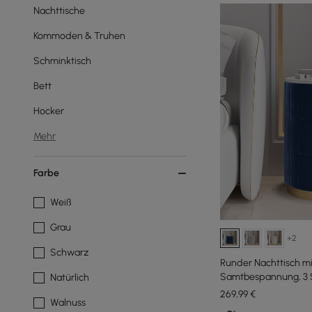
Nachttische
Kommoden & Truhen
Schminktisch
Bett
Hocker
Mehr
Farbe
Weiß
Grau
+2
Schwarz
Runder Nachttisch mi
Samtbespannung, 3 
Natürlich
269
,99
€
Walnuss