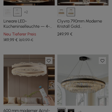
+2
Lineare LED-
Clyvra 790mm Moderne
Kücheninselleuchte — 4-
Kristall Gold
flammige, dimmbare
Deckenleuchten mit
Neu Tieferer Preis
249
,99
€
schwarze Leuchte mit
verstellbarer Höhe und
149
,99
€
169,99 €
Glaskugelschirmen
Helligkeit
600 mm moderner Acryl-