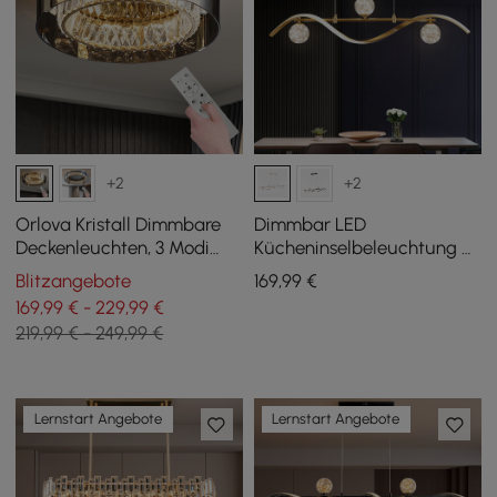
+2
+2
Orlova Kristall Dimmbare
Dimmbar LED
Deckenleuchten, 3 Modi
Kücheninselbeleuchtung 4
LED Deckenleuchte mit
flg. in Gold mit
Blitzangebote
169
,99
€
Fernbedienung
Glaskugelschirm
169,99 € - 229,99 €
219,99 € - 249,99 €
Lernstart Angebote
Lernstart Angebote