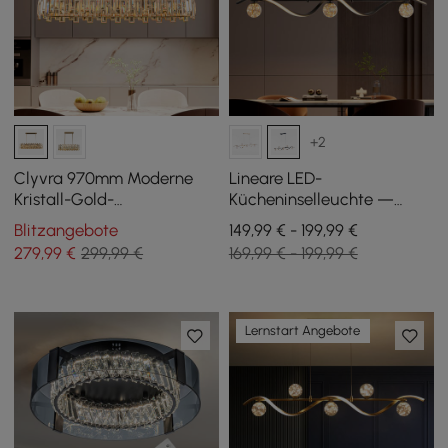
+2
Clyvra 970mm Moderne
Lineare LED-
Kristall-Gold-
Kücheninselleuchte —
Deckenleuchten mit
dimmbare, schwarze
Blitzangebote
149,99 € - 199,99 €
einstellbarer Höhe und
Leuchte mit 6 Leuchten
279
,99
€
299,99 €
169,99 € - 199,99 €
Helligkeit
und Glaskugelschirmen
Lernstart Angebote