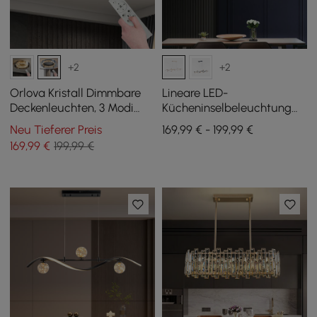
+2
+2
Orlova Kristall Dimmbare
Lineare LED-
Deckenleuchten, 3 Modi
Kücheninselbeleuchtung
LED Flush Mount Leuchte
mit 6 Leuchten, goldfarben,
Neu Tieferer Preis
169,99 € - 199,99 €
mit Fernbedienung
mit Glaskugelschirm,
169
,99
€
199,99 €
dimmbar