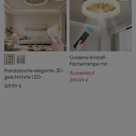
Goldene Kristall-
Fächerlampe mit
einstellbarer Helligkeit und
Französische elegante, 3D-
Ausverkauf
Farbe und Diamantdekor
geschnitzte LED-
299
,99
€
Deckenleuchte aus
169
,99
€
Naturharz, 3-stufig
dimmbar