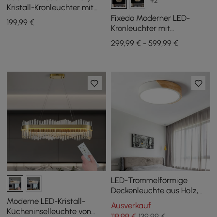
+2
Kristall-Kronleuchter mit
drei Farbtemperaturen und
Fixedo Moderner LED-
199
,99
€
Fernbedienung
Kronleuchter mit
mehrstufigen Kristallen,
299,99 € - 599,99 €
Schwarzlicht
LED-Trommelförmige
Deckenleuchte aus Holz,
Metall und Acryl, groß,
Moderne LED-Kristall-
Ausverkauf
bündig, weiß dimmbar
Kücheninselleuchte von
119
,99
€
139,99 €