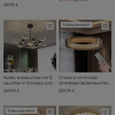
Crystina, 1000 mm, mit
319
,99
€
Fernbedienung
Frühbucherrabatt
Nordic Kronleuchter mit 12
Orlova 61 cm Kristall-
Leuchten in Schwarz und
dimmbare Deckenleuchten
Gold, LED-Ring,
3 Modi LED-Kristall-
269
,99
€
269
,99
€
Sternenreflexion, dimmbar
Kronleuchter
Frühbucherrabatt