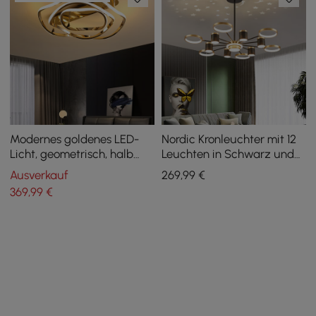
Modernes goldenes LED-
Nordic Kronleuchter mit 12
Licht, geometrisch, halb
Leuchten in Schwarz und
bündig, gewelltes Design
Gold, LED-Ring,
Ausverkauf
269
,99
€
Sternenreflexion, dimmbar
369
,99
€