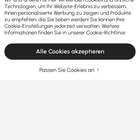
Technologien, um Ihr Website-Erlebnis zu verbessern,
Ihnen personalisierte Werbung zu zeigen und Produkte
zu empfehlen, die Sie lieben werden! Sie können Ihre
Cookie-Einstellungen jederzeit verwalten. Weitere
Informationen finden Sie in unserer
Cookie-Richtlinie
.
Alle Cookies akzeptieren
Passen Sie Cookies an
Ein Einkaufsführer für halb-bündige
Leuchten, die Stil und Funktion vereinen
Warum Semi-Flush-Leuchten die perfekte
Balance für Ihr Zuhause sind
Haben Sie sich jemals gefragt, welche Art von
Mehr sehen
Beleuchtung stilvoll aussehen kann, ohne zu viel
Products in the current category have been updated to show the latest 2 items