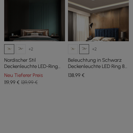
+2
+2
Nordischer Stil
Beleuchtung in Schwarz
Deckenleuchte LED-Ring
Deckenleuchte LED Ring 8-
halbbündige Beleuchtung
Licht
Neu Tieferer Preis
138
,99
€
in Gold
119
,99
€
139,99 €