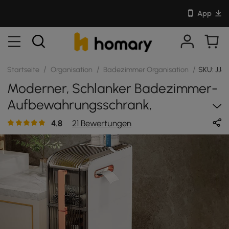
App
/
/
/
Startseite
Organisation
Badezimmer Organisation
SKU: JJ5
Moderner, Schlanker Badezimmer-
Aufbewahrungsschrank,
Freistehender
4.8
21 Bewertungen
Toilettenpapierhalter In Weiß Und
Roségold