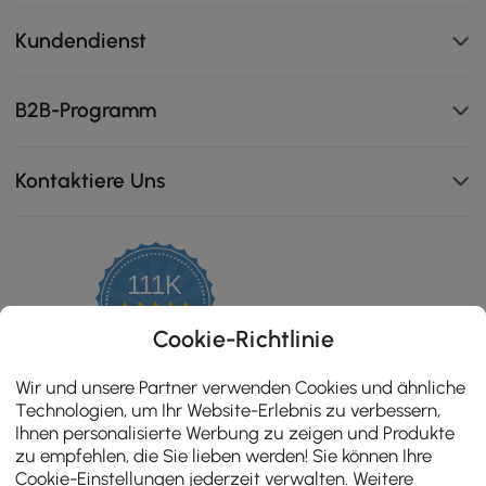
Kundendienst
B2B-Programm
Kontaktiere Uns
111K
4.8
star
ZERTIFIZIERTE BEWERTUNGEN
Cookie-Richtlinie
rating
Wir und unsere Partner verwenden Cookies und ähnliche
Technologien, um Ihr Website-Erlebnis zu verbessern,
Ihnen personalisierte Werbung zu zeigen und Produkte
zu empfehlen, die Sie lieben werden! Sie können Ihre
Cookie-Einstellungen jederzeit verwalten. Weitere