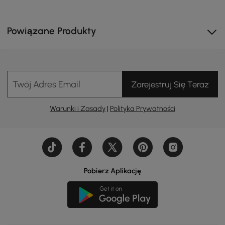
MPa (3 ~ 6 bar) dla 20 cali i większych
głowic prysznicowych.
- Zawór gruboziarnisty i osprzęt montażowy są
Powiązane Produkty
dołączone
Twój Adres Email
Zarejestruj Się Teraz
Warunki i Zasady
|
Polityka Prywatności
Pobierz Aplikację