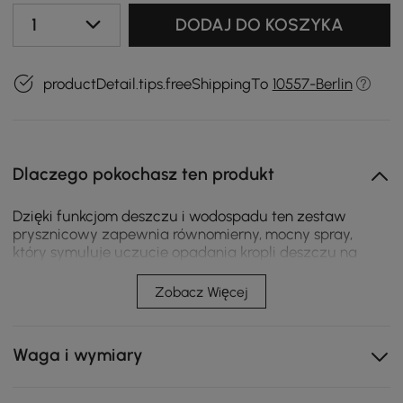
1
DODAJ DO KOSZYKA
productDetail.tips.freeShippingTo
10557-Berlin
Dlaczego pokochasz ten produkt
Dzięki funkcjom deszczu i wodospadu ten zestaw
prysznicowy zapewnia równomierny, mocny spray,
który symuluje uczucie opadania kropli deszczu na
skórę, niespotykany masaż. Spray na całe ciało
zapewnia jednolity spray na całej powierzchni, który
Zobacz Więcej
jest idealny na każdą potrzebę prysznica, od płukania
szamponu z włosów po rozluźnienie zmęczonych
mięśni. Utrzymuje zrównoważone ciśnienie ciepłej i
Waga i wymiary
zimnej wody nawet wtedy, gdy zawór jest włączony lub
wyłączony w innym miejscu systemu Idealny dodatek
do Twojej łazienki!