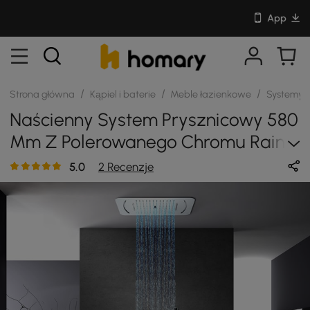
App
/
/
/
Strona główna
Kąpiel i baterie
Meble łazienkowe
Systemy 
Naścienny System Prysznicowy 580
Mm Z Polerowanego Chromu Rain 4
Funkcje Termostatyczne
5.0
2 Recenzje