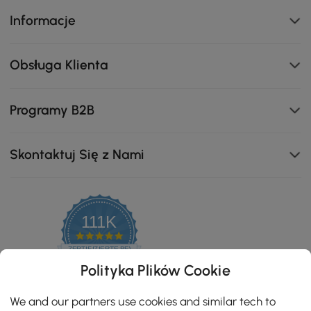
Informacje
Obsługa Klienta
Programy B2B
Skontaktuj Się z Nami
111K
4.8
star
ZERTIFIZIERTE BEWERTUNGEN
rating
Polityka Plików Cookie
We and our partners use cookies and similar tech to