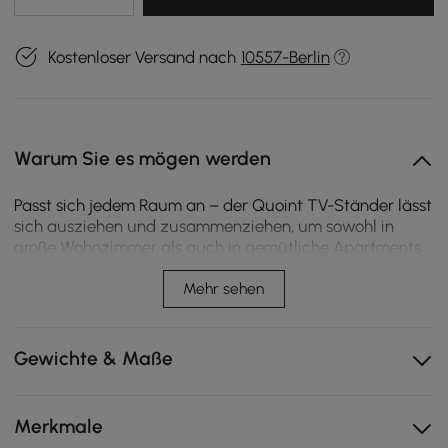
Kostenloser Versand nach
10557-Berlin
Warum Sie es mögen werden
Passt sich jedem Raum an – der Quoint TV-Ständer lässt
sich ausziehen und zusammenziehen, um sowohl in
große Wohnzimmer als auch in gemütliche Apartments
zu passen. Sein konfigurierbares Design ermöglicht es,
Schränke links oder rechts zu positionieren, genau dort,
Mehr sehen
wo sie benötigt werden. Gebaut für Flexibilität und klare
Linien, bringt er unaufdringliche Ordnung in jeden
Unterhaltungsbereich.
Gewichte & Maße
Lässt sich von 180 cm auf 254 cm ausziehen, passend
für Ihren Raum – groß oder klein, gemietet oder im
Merkmale
Besitz.