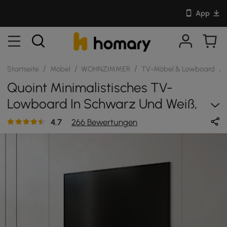
App
/
/
/
/
Startseite
Möbel
WOHNZIMMER
TV-Möbel & Lowboard
Quoint Minimalistisches TV-
Lowboard In Schwarz Und Weiß,
Ausziehbar 180 - 255 Cm
4.7
266 Bewertungen