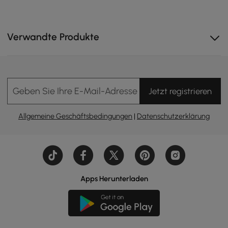
Verwandte Produkte
Geben Sie Ihre E-Mail-Adresse Ein
Jetzt registrieren
Erweitern Sie von 70,5 Zoll auf 100,4 Zoll, um Fernseher
bis zu 100 Zoll perfekt einzufassen. So entwickelt sich
Allgemeine Geschäftsbedingungen
|
Datenschutzerklärung
Ihre Konsole mit Ihrem Unterhaltungssystem weiter,
sodass Sie niemals Stil für die Bildschirmgröße opfern
müssen.
Apps Herunterladen