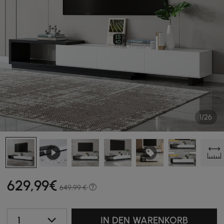
1/26
629
,99
€
649,99 €
1
IN DEN WARENKORB