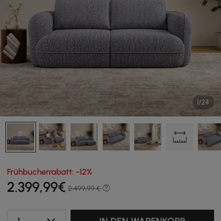
1/24
Frühbucherrabatt: -12%
2.399
,99
€
2.499,99 €