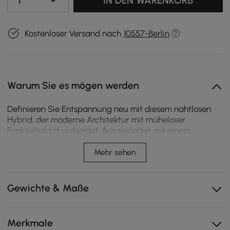
1
IN DEN WARENKORB
Kostenloser Versand nach
10557-Berlin
Warum Sie es mögen werden
Definieren Sie Entspannung neu mit diesem nahtlosen
Hybrid, der moderne Architektur mit müheloser
Funktionalität verbindet. Ausgestattet mit einem
stabilen Dual-Rail-Antriebssystem, verwandelt sich
dieses Chenille-Sofa mit nur einer Berührung in einen
Mehr sehen
tiefen, einladenden Schlafplatz, perfekt für
anspruchsvolles Wohnen.
Gewichte & Maße
Verwandeln Sie sich mühelos vom Sofa zum
Schlafplatz mit der intuitiven Handfernbedienung.
Hochbelastbare Schaumstoffpolsterung sorgt für eine
Merkmale