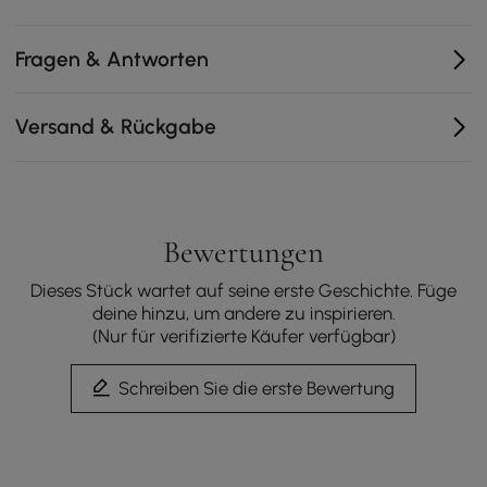
tiefe, stützende Sitzfläche, die ihre Form über die Zeit
beibehält.
Fragen & Antworten
Gebaut mit einem hochbelastbaren Doppelschienen-
Metallrahmen für einen reibungslosen, sicheren
Betrieb und einen niedrigen Schwerpunkt.
Versand & Rückgabe
Vollständig bezogen mit hochwertigem, weichem
Chenille-Stoff für eine gemütliche, anspruchsvolle
visuelle Textur.
Das flache Design im Blockstil verleiht Ihrem
Wohnraum eine klare, zeitgemäße Ästhetik.
Bewertungen
Dieses Stück wartet auf seine erste Geschichte. Füge
deine hinzu, um andere zu inspirieren.
(Nur für verifizierte Käufer verfügbar)
Schreiben Sie die erste Bewertung