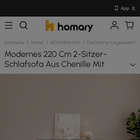
App
/
/
/
Startseite
Möbel
WOHNZIMMER
Elektrischer Liegebereich
Modernes 220 Cm 2-Sitzer-
Schlafsofa Aus Chenille Mit
Elektrischer Verstellfunktion Und
Fernbedienung