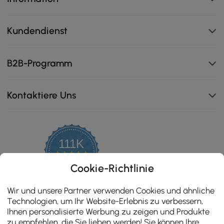
Kundendienst
B2B-Programm
Kontaktiere Uns
111K
4.8
star
ZERTIFIZIERTE BEWERTUNGEN
Cookie-Richtlinie
rating
Wir und unsere Partner verwenden Cookies und ähnliche
Technologien, um Ihr Website-Erlebnis zu verbessern,
Ihnen personalisierte Werbung zu zeigen und Produkte
zu empfehlen, die Sie lieben werden! Sie können Ihre