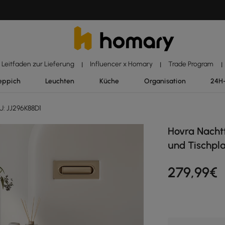
Leitfaden zur Lieferung
Influencer x Homary
Trade Program
|
|
|
eppich
Leuchten
Küche
Organisation
24H
: JJ296K88D1
Hovra Nachtt
und Tischpla
279
,99
€