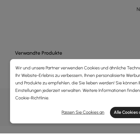
N
Verwandte Produkte
Wir und unsere Partner verwenden Cookies und ähnliche Techn
Ihr Website-Erlebnis zu verbessern, Ihnen personalisierte Werbu
und Produkte zu empfehlen, die Sie lieben werden! Sie können 
Einstellungen jederzeit verwalten. Weitere Informationen finden 
DEALS, INSPIRATION UND TRE
Cookie-Richtlinie
.
Erfahren Sie mehr über Sonderangebote, Angebote, 
Passen Sie Cookies an
Alle Cookies
Allgemeine Geschäftsbedingungen
Datenschutzer