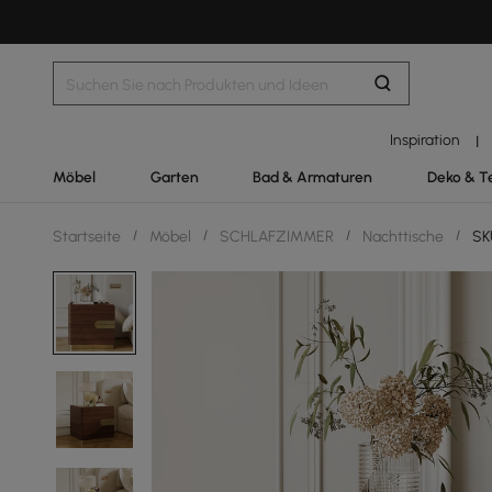
Inspiration
|
Möbel
Garten
Bad & Armaturen
Deko & T
Startseite
/
Möbel
/
SCHLAFZIMMER
/
Nachttische
/
SKU