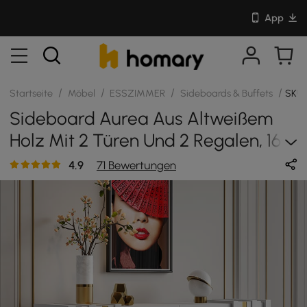
App
/
/
/
/
Startseite
Möbel
ESSZIMMER
Sideboards & Buffets
SKU:
Sideboard Aurea Aus Altweißem
Holz Mit 2 Türen Und 2 Regalen, 160
Cm
4.9
71 Bewertungen