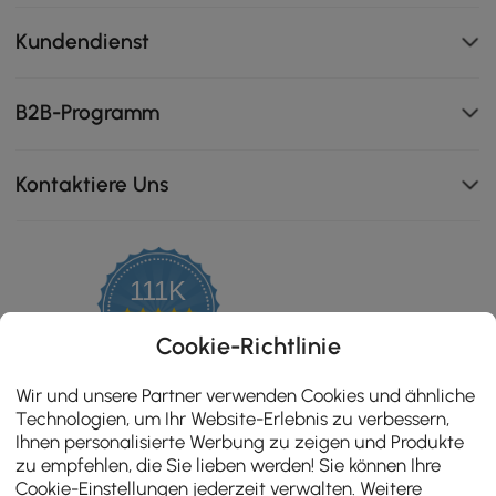
Kundendienst
B2B-Programm
Kontaktiere Uns
111K
4.8
star
ZERTIFIZIERTE BEWERTUNGEN
Cookie-Richtlinie
rating
Wir und unsere Partner verwenden Cookies und ähnliche
Technologien, um Ihr Website-Erlebnis zu verbessern,
Ihnen personalisierte Werbung zu zeigen und Produkte
zu empfehlen, die Sie lieben werden! Sie können Ihre
Cookie-Einstellungen jederzeit verwalten. Weitere