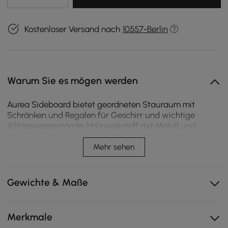
Kostenloser Versand nach
10557-Berlin
Warum Sie es mögen werden
Aurea Sideboard bietet geordneten Stauraum mit
Schränken und Regalen für Geschirr und wichtige
Alltagsgegenstände. Holzwerkstoff mit Metall und
Edelstahl sorgt für Langlebigkeit und stabile Nutzung
bei täglichem Essen und Küchenaufbewahrung.
Mehr sehen
Schränke und Regale organisieren Essentials,
verbessern den Zugriff und halten den
Gewichte & Maße
Küchenstauraum ordentlich.
Holzwerkstoff und Metallrahmen sorgen für
Langlebigkeit, Stabilität und einfache Pflege.
Merkmale