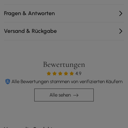
Geeignet für Esszimmer und offene Küchen, ohne
übermäßig viel Platz einzunehmen.
Fragen & Antworten
Reduziert Unordnung und unterstützt tägliches Essen
sowie Familienrunden.
Versand & Rückgabe
Bewertungen
4.9
Alle Bewertungen stammen von verifizierten Käufern
Alle sehen