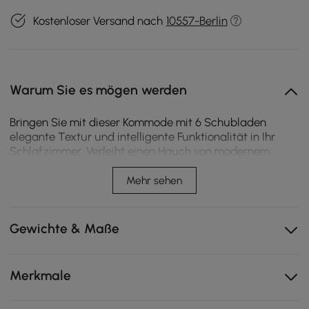
Kostenloser Versand nach
10557-Berlin
Warum Sie es mögen werden
Bringen Sie mit dieser Kommode mit 6 Schubladen
elegante Textur und intelligente Funktionalität in Ihr
Schlafzimmer. Verleiht einen Hauch von modernem
Charme und bietet gleichzeitig praktischen Stauraum.
Die eingebaute Ladestation sorgt dafür, dass Ihre
Mehr sehen
Geräte mit Strom versorgt werden und Ihr Raum
übersichtlich bleibt. So verbinden Sie Komfort mit Stil.
Gewichte & Maße
In den Schubladen lassen sich mühelos die
wichtigsten Dinge rund um die Uhr verstauen, von der
Lesebrille bis zur Schlafmaske.
Merkmale
Das integrierte Ladegerät verhindert das Kabelchaos
und hält Tablets und Telefone gleichzeitig in