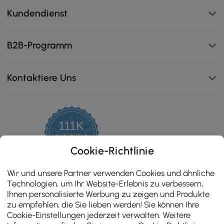
Kundendienst
Laden Sie alle Ihre Geräte mühelos mit kabellosen und
B2B-Programm
kabelgebundenen Optionen auf, ideal, um Ihr Telefon
und mehr ohne Kabelgewirr einzuschalten.
Kontaktiere Uns
111K
4.8
star
ZERTIFIZIERTE BEWERTUNGEN
Cookie-Richtlinie
rating
Wir und unsere Partner verwenden Cookies und ähnliche
Technologien, um Ihr Website-Erlebnis zu verbessern,
Ihnen personalisierte Werbung zu zeigen und Produkte
zu empfehlen, die Sie lieben werden! Sie können Ihre
Cookie-Einstellungen jederzeit verwalten. Weitere