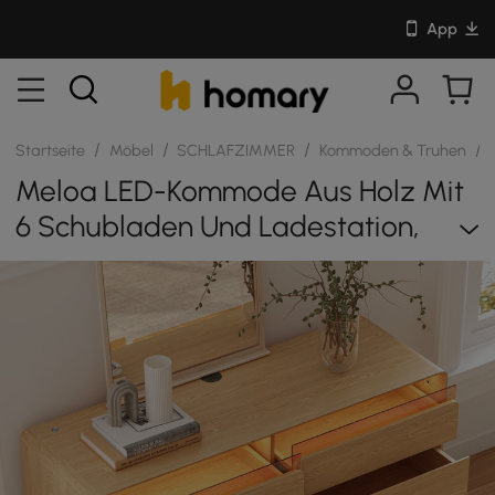
App
/
/
/
/
Startseite
Möbel
SCHLAFZIMMER
Kommoden & Truhen
S
Meloa LED-Kommode Aus Holz Mit
6 Schubladen Und Ladestation,
1200 Mm