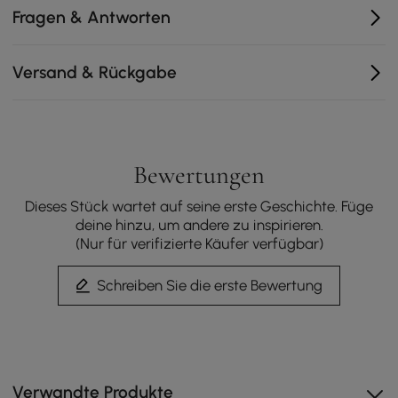
schläfriger Reichweite
Fragen & Antworten
Das anpassbare Leuchten passt sich mit
berührungsempfindlichem Dimmen vom
Versand & Rückgabe
morgendlichen Arbeitslicht an eine schläfrige
Atmosphäre an.
Bewertungen
Dieses Stück wartet auf seine erste Geschichte. Füge
deine hinzu, um andere zu inspirieren.
(Nur für verifizierte Käufer verfügbar)
Schreiben Sie die erste Bewertung
Moderne Oase
Verwandte Produkte
Kombinieren Sie sowohl moderne als auch eklektische