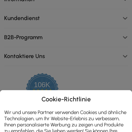
Kundendienst
B2B-Programm
Kontaktiere Uns
Die atmungsaktive Platte aus massivem Gummiholz
bietet dauerhafte Haltbarkeit und natürliche Eleganz,
perfekt für elegante, gut belüftete Räume.
106K
4.8
star
ZERTIFIZIERTE BEWERTUNGEN
Cookie-Richtlinie
rating
Wir und unsere Partner verwenden Cookies und ähnliche
Technologien, um Ihr Website-Erlebnis zu verbessern,
Ihnen personalisierte Werbung zu zeigen und Produkte
zu empfehlen, die Sie lieben werden! Sie können Ihre