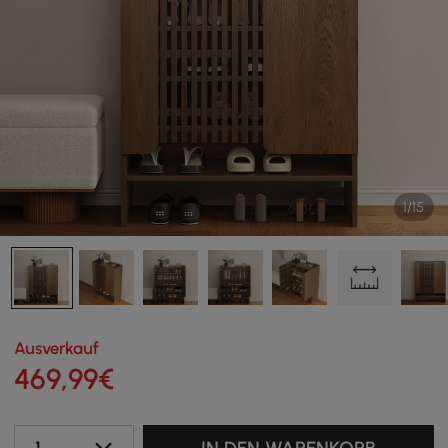
1/15
Ausverkauf
469
,99
€