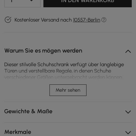
1
IN DEN WARENKORB
Kostenloser Versand nach
10557-Berlin
Warum Sie es mögen werden
Dieser stilvolle Schuhschrank verfügt über langlebige
Türen und verstellbare Regale, in denen Schuhe
verschiedener Größen untergebracht werden können.
Das geräumige Design sorgt dafür, dass Ihr
Eingangsbereich aufgeräumt und organisiert bleibt. Die
Mehr sehen
Lamellentür sorgt für eine moderne Note und ermöglicht
gleichzeitig Belüftung. Es wurde für Langlebigkeit und
Komfort gefertigt und eignet sich perfekt für
Gewichte & Maße
geschäftige Haushalte.
Platte aus massivem Gummiholz
Merkmale