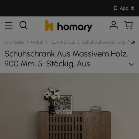
App
/
/
/
/
Startseite
Möbel
FLUR & DIELE
Schuhaufbewahrung
SKU
Schuhschrank Aus Massivem Holz,
900 Mm, 5-Stöckig, Aus
Nussbaumholz