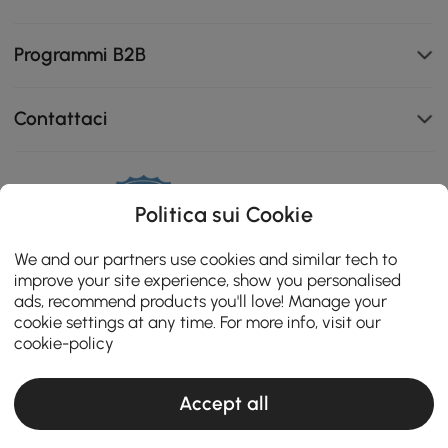
Programmi B2B
Contattaci
111K
Politica sui Cookie
4.8
star
ZERTIFIZIERTE BEWERTUNGEN
We and our partners use cookies and similar tech to
rating
improve your site experience, show you personalised
ads, recommend products you'll love! Manage your
cookie settings at any time. For more info, visit our
cookie-policy
Accept all