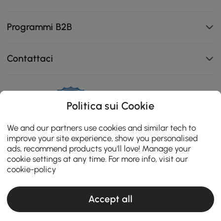
Programmi B2B
Contattaci
111K
Politica sui Cookie
4.8
star
ZERTIFIZIERTE BEWERTUNGEN
We and our partners use cookies and similar tech to
rating
improve your site experience, show you personalised
ads, recommend products you'll love! Manage your
cookie settings at any time. For more info, visit our
cookie-policy
Accept all