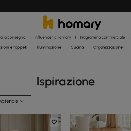
 alla consegna
Influencer x Homary
Programma commerciale
|
|
|
zioni e tappeti
Illuminazione
Cucina
Organizzazione
Ispirazione
Materiale