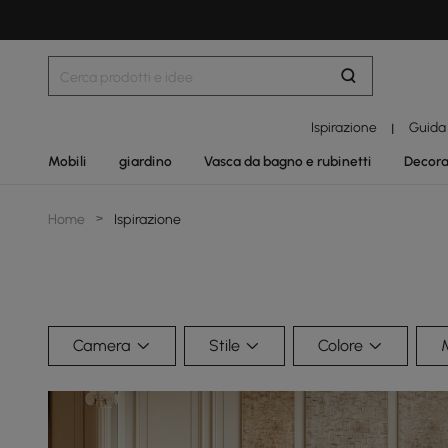
Ispirazione
Guida
|
Mobili
giardino
Vasca da bagno e rubinetti
Decora
Home
>
Ispirazione
Camera
Stile
Colore