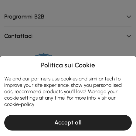
Programmi B2B
Contattaci
111K
Politica sui Cookie
4.8
star
ZERTIFIZIERTE BEWERTUNGEN
We and our partners use cookies and similar tech to
rating
improve your site experience, show you personalised
ads, recommend products you'll love! Manage your
cookie settings at any time. For more info, visit our
cookie-policy
Accept all