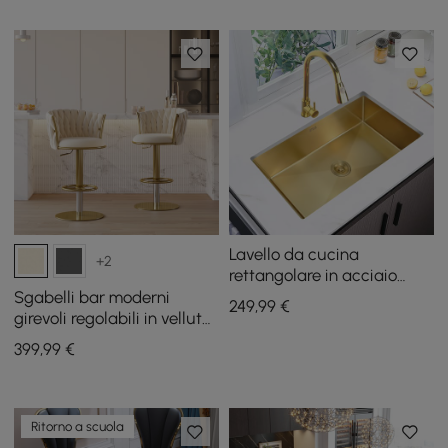
Lavello da cucina
+2
rettangolare in acciaio
inossidabile da 30", vasca
Sgabelli bar moderni
249
,99
€
singola in oro
girevoli regolabili in velluto
bianco caldo e oro, 2 pezzi
399
,99
€
Ritorno a scuola