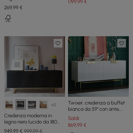
1.199
,99
€
Bouclé Nero, Base Dorata
269
,99
€
Twixer, credenza a buffet
+3
bianca da 59" con ante,
armadietto decorativo con
Credenza moderna in
Saldi
portaoggetti a 4 ante
legno nero lucido da 180
869
,99
€
cm con ante e ripiani
949
,99
€
999,99 €