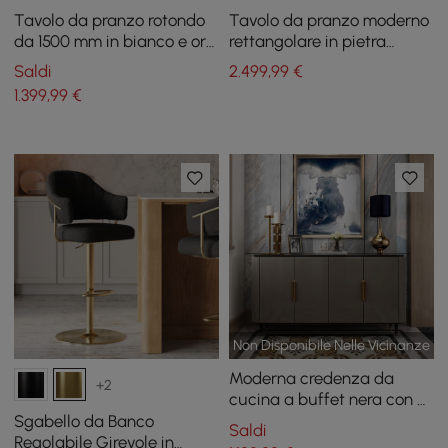
Tavolo da pranzo rotondo
Tavolo da pranzo moderno
da 1500 mm in bianco e oro
rettangolare in pietra
con piano in finto marmo
sinterizzata da 79 pollici
Saldi
2.499
,99
€
con 8 sedie in oro
1.399
,99
€
Non Disponibile Nelle Vicinanze
Moderna credenza da
+2
cucina a buffet nera con 4
ante in oro
Sgabello da Banco
Saldi
Regolabile Girevole in