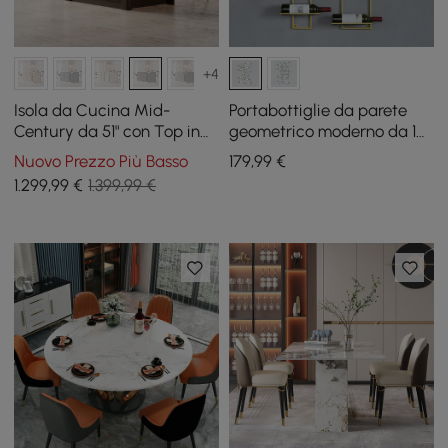
+4
Isola da Cucina Mid-
Portabottiglie da parete
Century da 51" con Top in
geometrico moderno da 10
Pietra Sinterizzata Lucida
bottiglie
Nuovo Prezzo Più Basso
179
,99
€
e Contenitore, Marrone
1.299
,99
€
1.399,99 €
Fumé