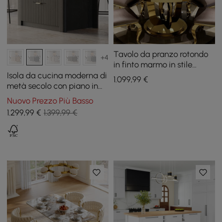
Tavolo da pranzo rotondo
+4
in finto marmo in stile
moderno da 47,2 pollici per
Isola da cucina moderna di
1.099
,99
€
4-6 persone
metà secolo con piano in
pietra lucida e scomparti
Nuovo Prezzo Più Basso
per armadietti in nero, 129
1.299
,99
€
1.399,99 €
cm