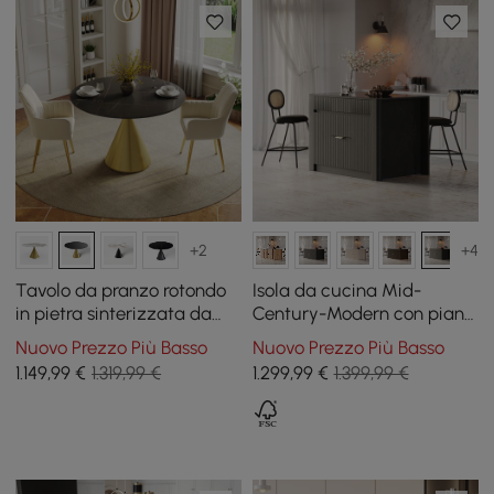
+2
+4
Tavolo da pranzo rotondo
Isola da cucina Mid-
in pietra sinterizzata da
Century-Modern con piano
1000 mm con base in oro
in pietra lucida e
Nuovo Prezzo Più Basso
Nuovo Prezzo Più Basso
spazzolato per 2 persone
contenitore in nero, 129 cm
1.149
,99
€
1.319,99 €
1.299
,99
€
1.399,99 €