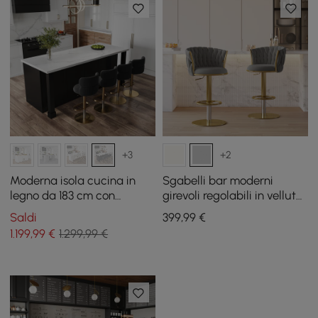
+3
+2
Moderna isola cucina in
Sgabelli bar moderni
legno da 183 cm con
girevoli regolabili in velluto
portabottiglie, bianca e
grigio e oro, 2 pezzi
Saldi
399
,99
€
nera
1.199
,99
€
1.299,99 €