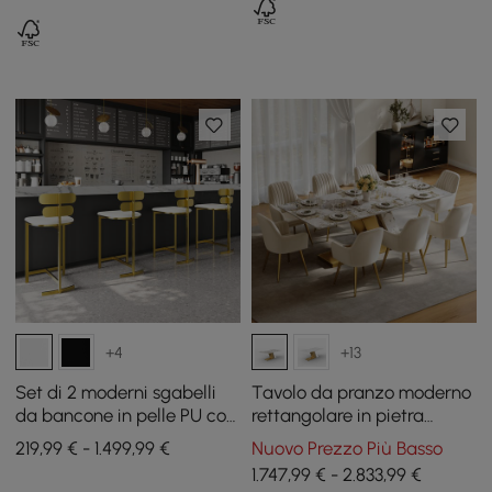
regolabili
+4
+13
Set di 2 moderni sgabelli
Tavolo da pranzo moderno
da bancone in pelle PU con
rettangolare in pietra
rivestimento bianco
sinterizzata da 2200 mm
219,99 € - 1.499,99 €
Nuovo Prezzo Più Basso
con 8 sedie in oro
1.747,99 € - 2.833,99 €