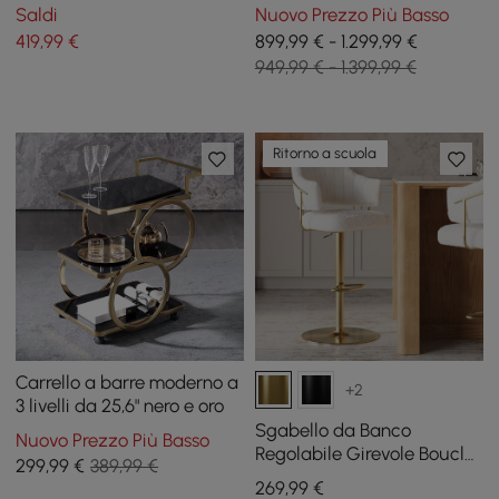
con rivestimento in pelle PU
1350 mm con base in oro
Saldi
Nuovo Prezzo Più Basso
nera
spazzolato per 4-6 persone
419
,99
€
899,99 € - 1.299,99 €
949,99 € - 1.399,99 €
Ritorno a scuola
Carrello a barre moderno a
+2
3 livelli da 25,6" nero e oro
Sgabello da Banco
Nuovo Prezzo Più Basso
Regolabile Girevole Bouclé
299
,99
€
389,99 €
Bianco Caldo, Base Dorata
269
,99
€