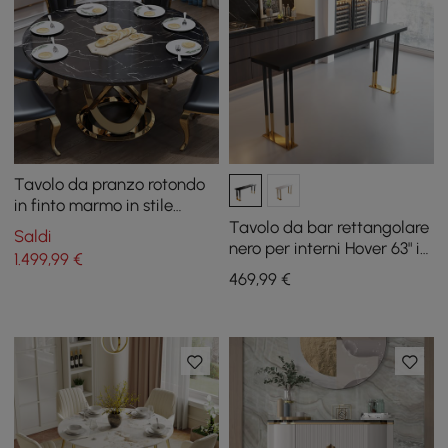
Tavolo da pranzo rotondo
in finto marmo in stile
moderno da 51,2 pollici per
Tavolo da bar rettangolare
Saldi
4-6 persone
nero per interni Hover 63" in
1.499
,99
€
acciaio inossidabile in oro
469
,99
€