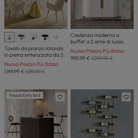
Credenza moderna a
+2
buffet a 2 ante di lusso
bianca con piano in pietra
Tavolo da pranzo rotondo
Nuovo Prezzo Più Basso
sinterizzata in oro
in pietra sinterizzata da 39"
999
,99
€
1.099,99 €
con base in oro spazzolato
Nuovo Prezzo Più Basso
per 2 persone
1.149
,99
€
1.319,99 €
Prezzo Early Bird