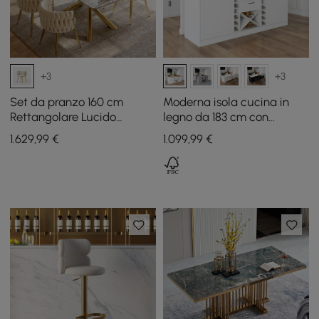
+3
+3
Set da pranzo 160 cm
Moderna isola cucina in
Rettangolare Lucido
legno da 183 cm con
Pandora Tavolo da pranzo
portabottiglie, naturale e
1.629
,99
€
1.099
,99
€
in pietra sinterizzata con 4
bianca
sedie