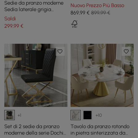
ruote e armadietti
Sedie da pranzo moderne
Nuovo Prezzo Più Basso
Sedia laterale grigia
869
,99
€
899,99 €
imbottita in cotone e lino in
Saldi
sedie da pranzo dorate
299
,99
€
+1
+10
Set di 2 sedie da pranzo
Tavolo da pranzo rotondo
moderne della serie Dochic
in pietra sinterizzata da