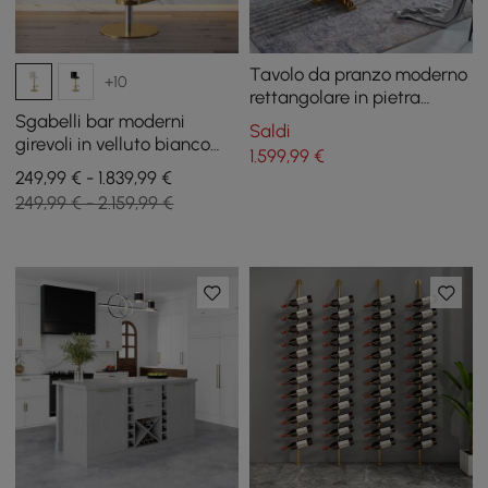
Tavolo da pranzo moderno
+10
rettangolare in pietra
sinterizzata lucida 70,9
Sgabelli bar moderni
Saldi
pollici con base dorata
girevoli in velluto bianco
1.599
,99
€
caldo regolabili in altezza,
249,99 € - 1.839,99 €
4 pezzi
249,99 € - 2.159,99 €