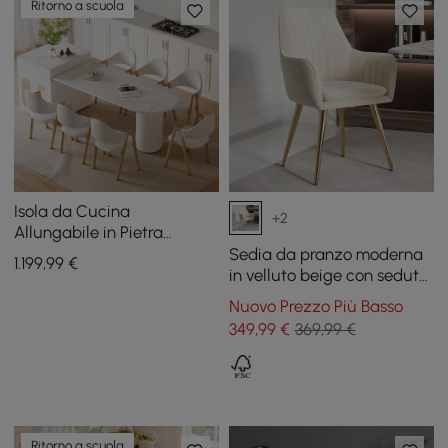
Ritorno a scuola
Isola da Cucina
+2
Allungabile in Pietra
Sinterizzata Lucida da
Sedia da pranzo moderna
1.199
,99
€
71"-83" con Armadietti e
in velluto beige con seduta
Luci a LED
imbottita, set di 2
Nuovo Prezzo Più Basso
349
,99
€
369,99 €
Ritorno a scuola