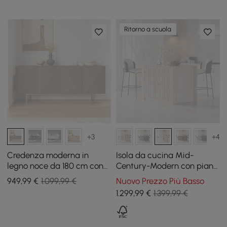
Ritorno a scuola
+3
+4
Credenza moderna in
Isola da cucina Mid-
legno noce da 180 cm con
Century-Modern con piano
ante e ripiani regolabili
in pietra lucida e scomparti
949
,99
€
1.099,99 €
Nuovo Prezzo Più Basso
in bianco antico, 129 cm
1.299
,99
€
1.399,99 €