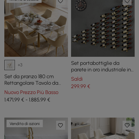
Set portabottiglie da
+3
parete in oro industriale in
metallo
Set da pranzo 180 cm
Saldi
Rettangolare Tavolo da
299
,99
€
pranzo in pietra
Nuovo Prezzo Più Basso
sinterizzata lucida
1.471,99 € - 1.885,99 €
Pandora con 6 sedie
Vendita di azioni