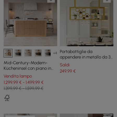
Portabottiglie da
+4
appendere in metallo da 38
pollici Mensola da bar
Mid-Century-Modern-
Saldi
dorata Supporto
Kücheninsel con piano in
249
,99
€
galleggiante per bicchieri
pietra lucida e contenitore
Vendita lampo
da vino
in colori naturali, 183 cm
1.299,99 € - 1.499,99 €
1.399,99 € - 1.599,99 €