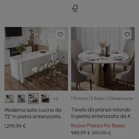
1 Finitura | 2 Base | 2 Dimensione
+3
Tavolo da pranzo rotondo
Moderna isola cucina da
in pietra sinterizzata da 47
72" in pietra sinterizzata
pollici con base in acciaio
lucida con portabottiglie,
Nuovo Prezzo Più Basso
1.299
,99
€
al carbonio per 2-4
bianca
949
,99
€
999,99 €
persone