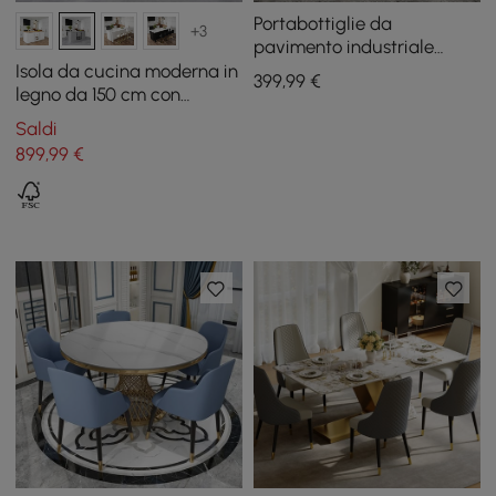
Portabottiglie da
+3
pavimento industriale
dorato in metallo, 4 pezzi,
Isola da cucina moderna in
399
,99
€
verticale, 48 bottiglie
legno da 150 cm con
portabottiglie, grigio
Saldi
cemento
899
,99
€