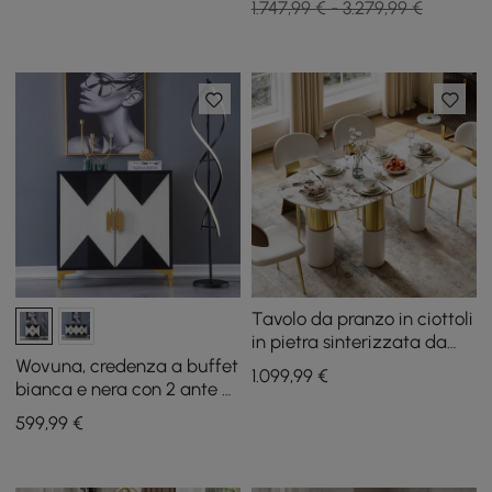
1.747,99 € - 3.279,99 €
Tavolo da pranzo in ciottoli
in pietra sinterizzata da
1600 mm con 3 gambe per
Wovuna, credenza a buffet
1.099
,99
€
4-6 persone
bianca e nera con 2 ante e
3 ripiani, color oro, misura
599
,99
€
piccola