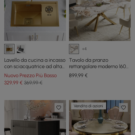
+4
Lavello da cucina a incasso
Tavolo da pranzo
con sciacquatrice ad alta
rettangolare moderno 160
pressione Lavabicchieri in
cm in pietra sinterizzata
Nuovo Prezzo Più Basso
899
,99
€
acciaio inossidabile dorato
Pandora lucida, 4 posti
329
,99
€
369,99 €
Vendita di azioni