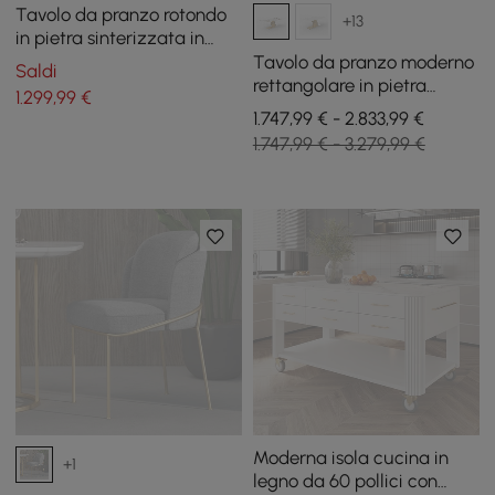
Tavolo da pranzo rotondo
+13
in pietra sinterizzata in
stile moderno da 51.2" per
Tavolo da pranzo moderno
Saldi
4-6 persone
rettangolare in pietra
1.299
,99
€
sinterizzata da 2000 mm
1.747,99 € - 2.833,99 €
con 6 sedie in oro
1.747,99 € - 3.279,99 €
Moderna isola cucina in
+1
legno da 60 pollici con