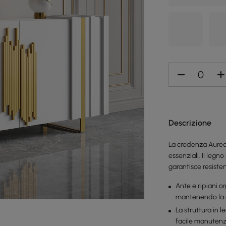
Descrizione
La credenza Aurea 
essenziali. Il leg
garantisce resisten
Ante e ripiani o
mantenendo la c
La struttura in 
facile manutenz