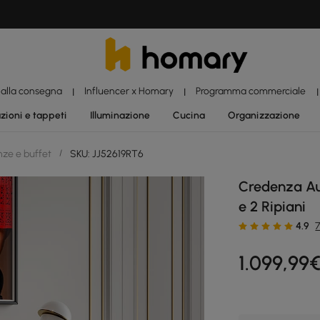
 alla consegna
Influencer x Homary
Programma commerciale
|
|
|
zioni e tappeti
Illuminazione
Cucina
Organizzazione
ze e buffet
/
SKU: JJ52619RT6
Credenza Au
e 2 Ripiani
4.9
7
1.099
,99