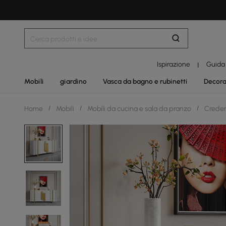
Ispirazione
Guida
|
Mobili
giardino
Vasca da bagno e rubinetti
Decora
Home
/
Mobili
/
Mobili da cucina e sala da pranzo
/
Creden