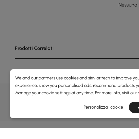
Nessuna 
Prodotti Correlati
We and our partners use cookies and similar tech to improve you
experience, show you personalised ads, recommend products you
OFFERTE, ISPIRAZIONE E 
Manage your cookie settings at any time. For more info, visit our
Scopri offerte speciali, promozioni, eventi e altro
Personalizza i cookie
Termini e condizioni
Politica sulla privacy