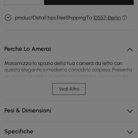
productDetail.tips.freeShippingTo
10557-Berlin
Perché Lo Amerai
Massimizza lo spazio della tua camera da letto con
questo elegante e moderno comodino sospeso. Presenta
un resistente piano in pietra sinterizzata, una morbida
finitura in similpelle e un design a parete per liberare
spazio a terra. Il cassetto mantiene gli essenziali in
Vedi Altro
ordine, fungendo anche da pratico spazio di lavoro
temporaneo.
Pesi & Dimensioni
Il design flottante consente di risparmiare spazio,
semplifica la pulizia e si adatta anche a piccole
camere da letto.
Specifiche
Ampio cassetto in legno di pino offre un ampio spazio