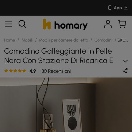
App
/
/
/
/
Home
Mobili
Mobili per camere da letto
Comodini
SKU: J
Comodino Galleggiante In Pelle
Nera Con Stazione Di Ricarica E
Luce, Set Da 2
4.9
30 Recensioni