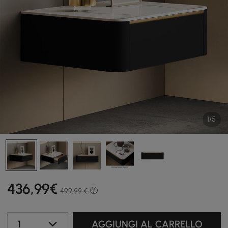
1/5
436
,99
€
499,99 €
1
AGGIUNGI AL CARRELLO