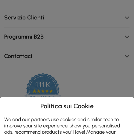
Servizio Clienti
Programmi B2B
Contattaci
111K
4.8
star
ZERTIFIZIERTE BEWERTUNGEN
rating
Politica sui Cookie
We and our partners use cookies and similar tech to
improve your site experience, show you personalised
ads, recommend products you'll love! Manage your