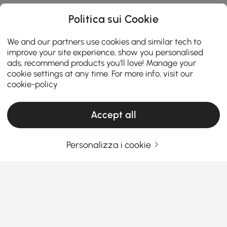
Politica sui Cookie
We and our partners use cookies and similar tech to
improve your site experience, show you personalised
ads, recommend products you'll love! Manage your
Products in the current category have been updated to show the latest 1 items
cookie settings at any time. For more info, visit our
cookie-policy
Il tuo Indirizzo Email
Registrati Ora
Accept all
Termini e Condizioni
|
Privacy Policy
Personalizza i cookie
Scarica l'App