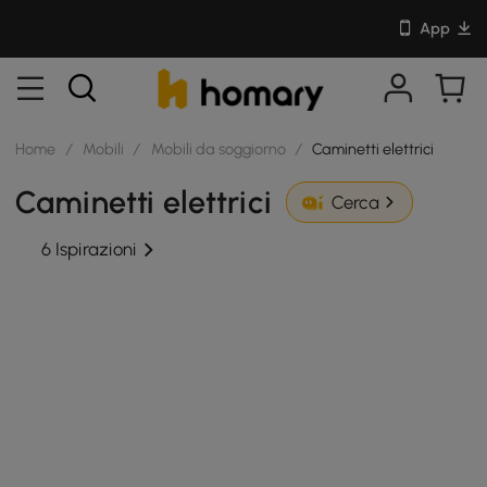
App
Home
/
Mobili
/
Mobili da soggiorno
/
Caminetti elettrici
Caminetti elettrici
Cerca
6 Ispirazioni