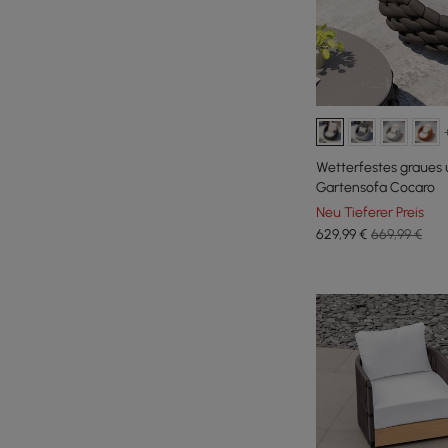
Wetterfestes graues
Gartensofa Cocaro
Neu Tieferer Preis
629
,99
€
669,99 €