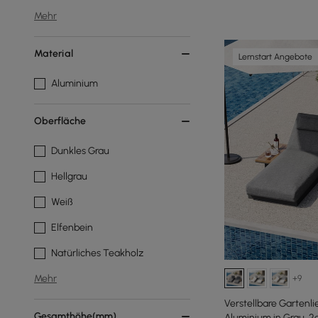
Mehr
Material
Lernstart Angebote
Aluminium
Oberfläche
Dunkles Grau
Hellgrau
Weiß
Elfenbein
Natürliches Teakholz
Mehr
+9
Verstellbare Gartenl
Gesamthöhe(mm)
Aluminium in Grau, 2