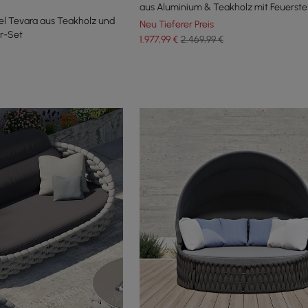
aus Aluminium & Teakholz mit Feuerstel
el Tevara aus Teakholz und
Neu Tieferer Preis
r-Set
1.977
,99
€
2.469,99 €