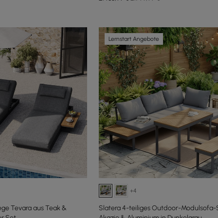
Lernstart Angebote
+4
iege Tevara aus Teak &
Slatera 4-teiliges Outdoor-Modulsofa-
er Set
Akazie & Aluminium in Dunkelgrau