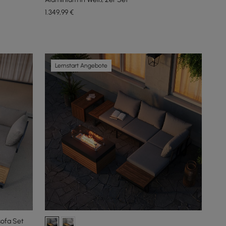
1.349
,99
€
Lernstart Angebote
sofa Set