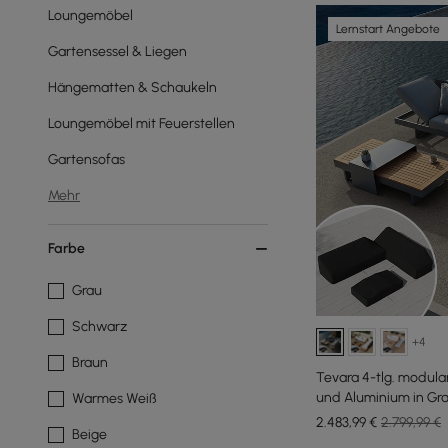
Loungemöbel
Lernstart Angebote
Gartensessel & Liegen
Hängematten & Schaukeln
Loungemöbel mit Feuerstellen
Gartensofas
Mehr
Farbe
Grau
Schwarz
+4
Braun
Tevara 4-tlg. modul
und Aluminium in Gra
Warmes Weiß
6 Pers
2.483
,99
€
2.799,99 €
Beige