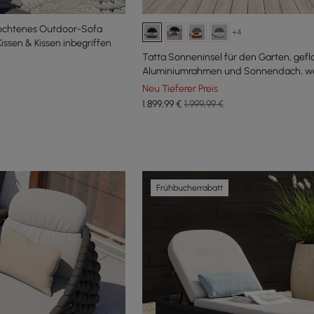
lochtenes Outdoor-Sofa
+4
issen & Kissen inbegriffen
Tatta Sonneninsel für den Garten, gefl
Aluminiumrahmen und Sonnendach, wet
grau
Neu Tieferer Preis
1.899
,99
€
1.999,99 €
Frühbucherrabatt