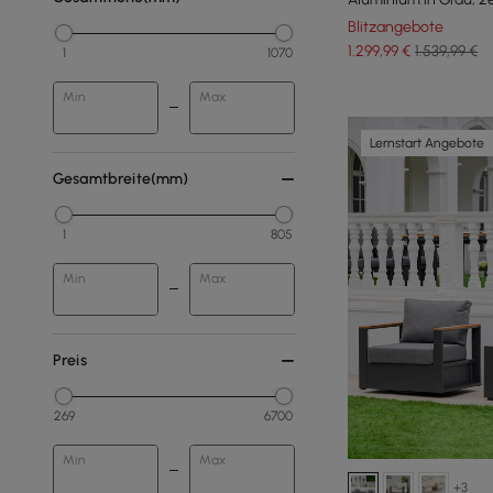
Blitzangebote
1.299
,99
€
1.539,99 €
1
1070
Min
Max
Lernstart Angebote
Gesamtbreite(mm)
1
805
Min
Max
Preis
269
6700
Min
Max
+3