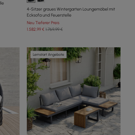
le
4-Sitzer graues Wintergarten Loungemöbel mit
Ecksofa und Feuerstelle
Neu Tieferer Preis
1.582
,99
€
1.769,99 €
Lernstart Angebote