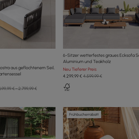
6-Sitzer wetterfestes graues Ecksofa S
Aluminium und Teakholz
Costra aus geflochtenem Seil,
Neu Tieferer Preis
artensessel
4.299
,99
€
4.599,99 €
699,99 € - 2.799,99 €
Frühbucherrabatt