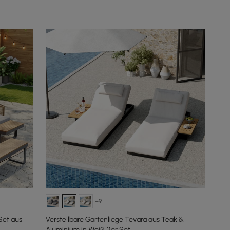
+9
Set aus
Verstellbare Gartenliege Tevara aus Teak &
Aluminium in Weiß, 2er Set