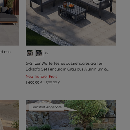
et aus
+2
6-Sitzer Wetterfestes ausziehbares Garten
Ecksofa Set Fencura in Grau aus Aluminium &
Terrasse
Neu Tieferer Preis
1.499
,99
€
1.599,99 €
Lernstart Angebote