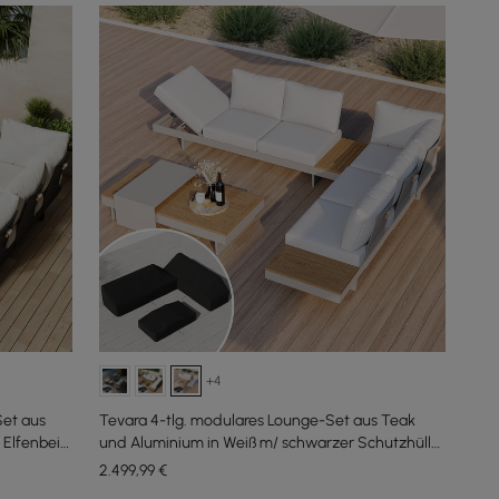
+4
Set aus
Tevara 4-tlg. modulares Lounge-Set aus Teak
 Elfenbein
und Aluminium in Weiß m/ schwarzer Schutzhülle,
6 Pers
2.499
,99
€