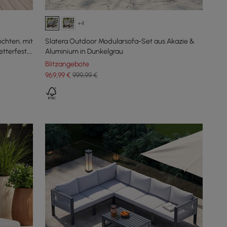
+4
ochten, mit
Slatera Outdoor Modularsofa-Set aus Akazie &
terfest,
Aluminium in Dunkelgrau
Blitzangebote
969
,99
€
999,99 €