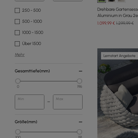
Drehbare Gartensess
250 - 500
Aluminium in Grau 2e
500 - 1000
1.099
,99
€
1.299,99 €
1000 - 1500
Über 1500
Mehr
Lernstart Angebote
Gesamttiefe(mm)
0
196
Min
Max
Größe(mm)
100
191