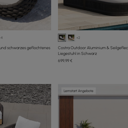
+4
+2
 und schwarzes geflochtenes
Costra Outdoor Aluminium & Seilgeflec
Liegestuhl in Schwarz
699
,99
€
Lernstart Angebote