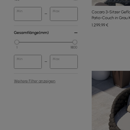
Min
Max
Cocaro 3-Sitzer Gef
Patio-Couch in Grau K
1.299
,99
€
Gesamtlänge(mm)
1
1800
Min
Max
Weitere Filter anzeigen