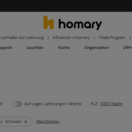
Leitfaden zur Lieferung
Influencer x Homary
Trade Program
|
|
|
eppich
Leuchten
Küche
Organisation
24H
ot
Auf Lager: Lieferung in 1 Woche
PLZ :
10557-Berlin
 :
Schwarz
Alles löschen