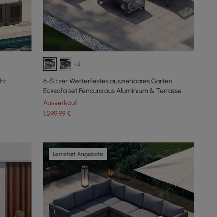
+2
ht
6-Sitzer Wetterfestes ausziehbares Garten
Ecksofa set Fencura aus Aluminium & Terrasse
Ausverkauf
1.599
,99
€
Lernstart Angebote