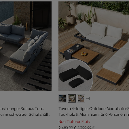
+4
ares Lounge-Set aus Teak
Tevara 4-teiliges Outdoor-Modulsofa-
u m/ schwarzer Schutzhülle,
Teakholz & Aluminium für 6 Personen in
mit schwarzem Bezug
Neu Tieferer Preis
2.483
,99
€
2.799,99 €