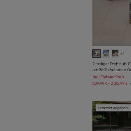
+4
2-teiliger Drehstuhl 
um 360° drehbarer G
Neu Tieferer Preis
629,99 € - 2.318,99 €
Lernstart Angebote