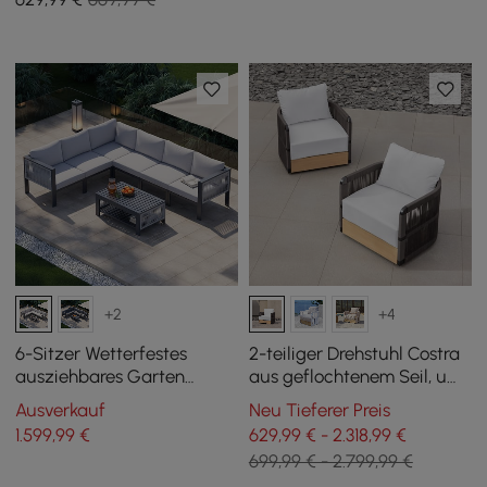
+2
+4
6-Sitzer Wetterfestes
2-teiliger Drehstuhl Costra
ausziehbares Garten
aus geflochtenem Seil, um
Ecksofa set Fencura aus
360° drehbarer
Ausverkauf
Neu Tieferer Preis
Aluminium & Terrasse
Gartensessel
1.599
,99
€
629,99 € - 2.318,99 €
699,99 € - 2.799,99 €