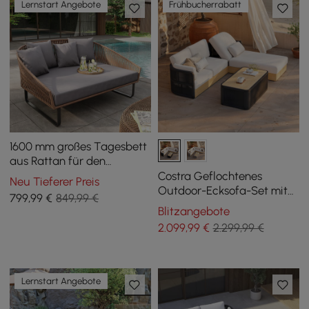
Lernstart Angebote
Frühbucherrabatt
1600 mm großes Tagesbett
aus Rattan für den
Außenbereich mit grauem
Costra Geflochtenes
Neu Tieferer Preis
Kissenkissen und
Outdoor-Ecksofa-Set mit
799
,99
€
849,99 €
Aluminiumrahmen
verstellbarer Relaxliege
Blitzangebote
und Couchtisch Schwarz
2.099
,99
€
2.299,99 €
Lernstart Angebote