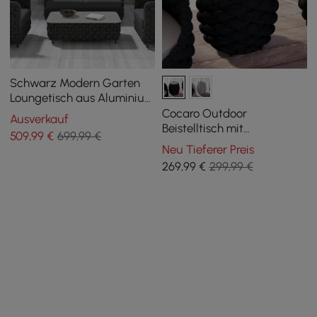
Schwarz Modern Garten
Loungetisch aus Aluminium
Seil Kunstmarmor
Cocaro Outdoor
Ausverkauf
Beistelltisch mit
509
,99
€
699,99 €
Seilgeflecht, Stauraum und
Neu Tieferer Preis
Schieferplatte in
269
,99
€
299,99 €
Dunkelgrau