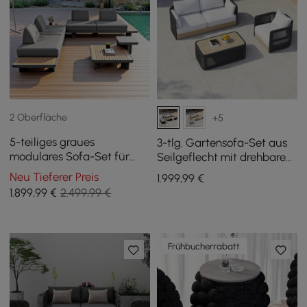
2 Oberfläche
+5
5-teiliges graues
3-tlg. Gartensofa-Set aus
modulares Sofa-Set für
Seilgeflecht mit drehbaren
den Außenbereich mit
Sesseln und Couchtisch in
Neu Tieferer Preis
1.999
,99
€
Couchtischen
Schwarz für 4 Pers.
1.899
,99
€
2.499,99 €
Frühbucherrabatt