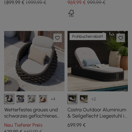
1.899
,99
€
1.999,99 €
969
,99
€
999,99 €
grau
Frühbucherrabatt
+4
+2
Wetterfestes graues und
Costra Outdoor Aluminium
schwarzes geflochtenes
& Seilgeflecht Liegestuhl in
Gartensofa Cocaro
Schwarz
Neu Tieferer Preis
699
,99
€
629
,99
€
669,99 €