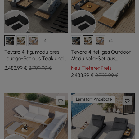
+4
+4
Tevara 4-tlg. modulares
Tevara 4-teiliges Outdoor-
Lounge-Set aus Teak und
Modulsofa-Set aus
Aluminium in Grau m/
Teakholz & Aluminium für
2.483
,99
€
2.799,99 €
Neu Tieferer Preis
schwarzer Schutzhülle, 6
6 Personen in Elfenbein mit
2.483
,99
€
2.799,99 €
Pers
schwarzem Bezug
Lernstart Angebote