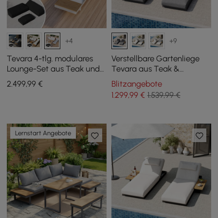
+4
+9
Tevara 4-tlg. modulares
Verstellbare Gartenliege
Lounge-Set aus Teak und
Tevara aus Teak &
Aluminium in Weiß m/
Aluminium in Grau, 2er Set
2.499
,99
€
Blitzangebote
schwarzer Schutzhülle, 6
1.299
,99
€
1.539,99 €
Pers
Lernstart Angebote