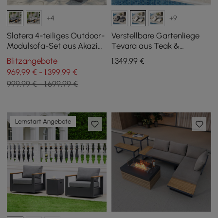
+4
+9
Slatera 4-teiliges Outdoor-
Verstellbare Gartenliege
Modulsofa-Set aus Akazie
Tevara aus Teak &
& Aluminium in Dunkelgrau
Aluminium in Weiß, 2er Set
Blitzangebote
1.349
,99
€
969,99 € - 1.399,99 €
999,99 € - 1.699,99 €
Lernstart Angebote