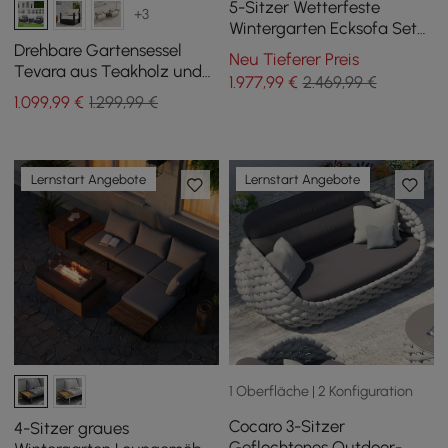
5-Sitzer Wetterfeste
+3
Wintergarten Ecksofa Set
aus Aluminium & Teakholz
Drehbare Gartensessel
Neu Tieferer Preis
mit Feuerstelle
Tevara aus Teakholz und
1.977
,99
€
2.469,99 €
Aluminium in Grau 2er-Set
1.099
,99
€
1.299,99 €
Lernstart Angebote
Lernstart Angebote
1 Oberfläche | 2 Konfiguration
Cocaro 3-Sitzer
4-Sitzer graues
Geflochtenes Outdoor-