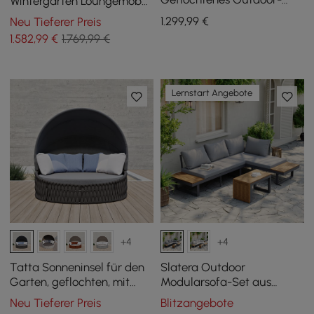
Wintergarten Loungemöbel
Sofa Patio-Couch in Grau
mit Ecksofa und Feuerstelle
1.299
,99
€
Neu Tieferer Preis
Kissen & Kissen inbegriffen
1.582
,99
€
1.769,99 €
Lernstart Angebote
+4
+4
Tatta Sonneninsel für den
Slatera Outdoor
Garten, geflochten, mit
Modularsofa-Set aus
Aluminiumrahmen und
Akazie & Aluminium in
Neu Tieferer Preis
Blitzangebote
Sonnendach, wetterfest,
Dunkelgrau