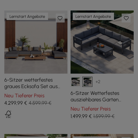
Lernstart Angebote
Lernstart Angebote
6-Sitzer wetterfestes
+2
graues Ecksofa Set aus
Aluminium und Teakholz
6-Sitzer Wetterfestes
Neu Tieferer Preis
ausziehbares Garten
4.299
,99
€
4.599,99 €
Ecksofa Set Fencura in
Neu Tieferer Preis
Grau aus Aluminium &
1.499
,99
€
1.599,99 €
Terrasse