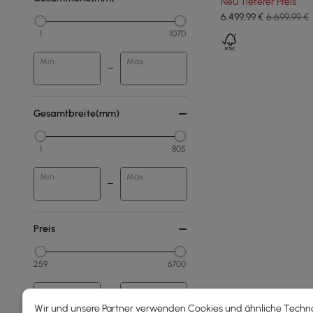
Neu Tieferer Preis
6.499
,99
€
6.699,99 €
1
1070
Min
Max
Gesamtbreite(mm)
1
805
Min
Max
Preis
259
6700
Min
Max
Wir und unsere Partner verwenden Cookies und ähnliche Techn