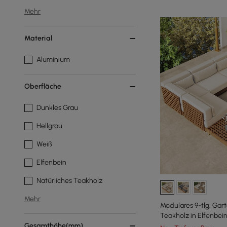
Mehr
Material
Aluminium
Oberfläche
Dunkles Grau
Hellgrau
Weiß
Elfenbein
Natürliches Teakholz
Mehr
Modulares 9-tlg. Gar
Teakholz in Elfenbei
Gesamthöhe(mm)