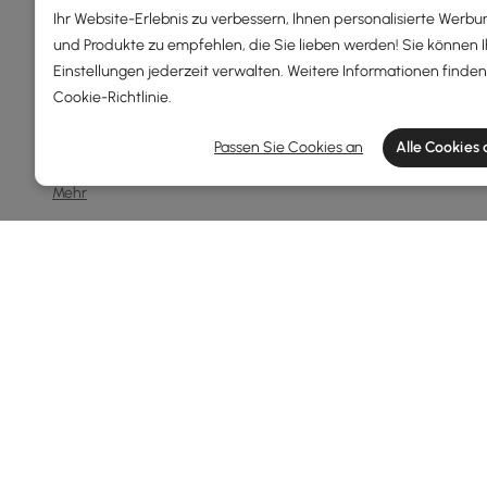
Ihr Website-Erlebnis zu verbessern, Ihnen personalisierte Werbu
250 - 500
und Produkte zu empfehlen, die Sie lieben werden! Sie können 
Einstellungen jederzeit verwalten. Weitere Informationen finden 
500 - 1000
Cookie-Richtlinie
.
1000 - 1500
Passen Sie Cookies an
Alle Cookies
Über 1500
Mehr
Gesamttiefe(mm)
0
196
Min
Max
Größe(mm)
100
191