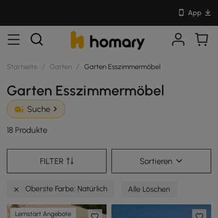
App
Startseite
/
Garten
/
Garten Esszimmermöbel
Garten Esszimmermöbel
Suche
18 Produkte
FILTER
Sortieren
Oberste Farbe: Natürlich
Alle Löschen
Lernstart Angebote