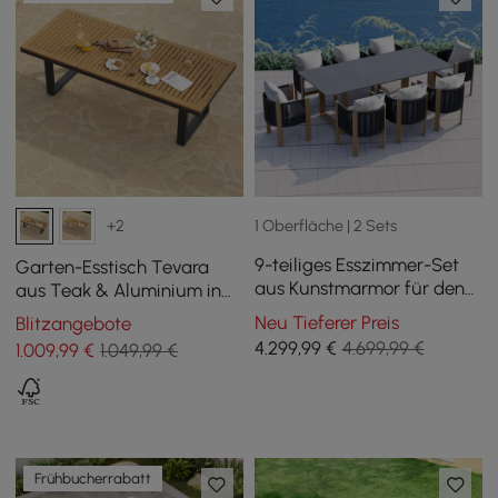
1 Oberfläche | 2 Sets
+2
9-teiliges Esszimmer-Set
Garten-Esstisch Tevara
aus Kunstmarmor für den
aus Teak & Aluminium in
Außenbereich mit
Grau, für 6-8 Personen
Neu Tieferer Preis
Blitzangebote
geflochtenen Seilstühlen
4.299
,99
€
4.699,99 €
1.009
,99
€
1.049,99 €
für 8 Personen (2200 mm)
Frühbucherrabatt