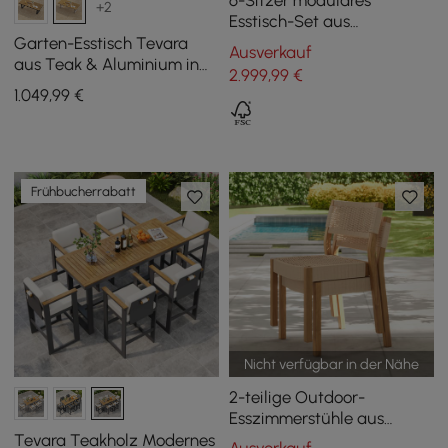
6-Sitzer modulares
+2
Esstisch-Set aus
Aluminium und Teakholz
Garten-Esstisch Tevara
Ausverkauf
aus Teak & Aluminium in
2.999
,99
€
Sand, für 6-8 Personen
1.049
,99
€
Frühbucherrabatt
Nicht verfügbar in der Nähe
2-teilige Outdoor-
Esszimmerstühle aus
Akazienholz und
Tevara Teakholz Modernes