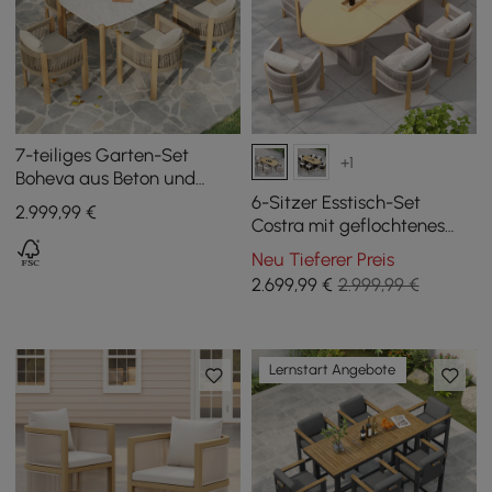
7-teiliges Garten-Set
+1
Boheva aus Beton und
Teak mit Seilgeflecht und 6
6-Sitzer Esstisch-Set
2.999
,99
€
Stühlen
Costra mit geflochtenes
Stühlen
Neu Tieferer Preis
2.699
,99
€
2.999,99 €
Lernstart Angebote