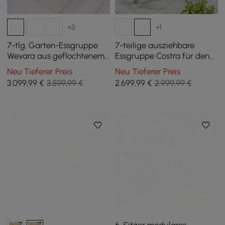
+3
+1
7-tlg. Garten-Essgruppe
7-teilige ausziehbare
Wevara aus geflochtenem
Essgruppe Costra für den
Seil mit 6 Stühlen
Außenbereich mit 6
Neu Tieferer Preis
Neu Tieferer Preis
geflochtenen Sesseln für 4
3.099
,99
€
3.599,99 €
2.699
,99
€
2.999,99 €
bis 6 Personen