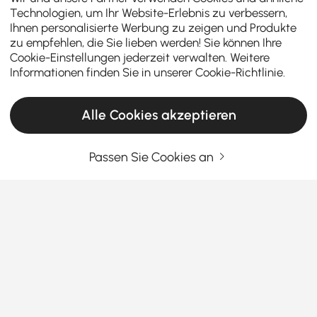
Technologien, um Ihr Website-Erlebnis zu verbessern,
Ihnen personalisierte Werbung zu zeigen und Produkte
zu empfehlen, die Sie lieben werden! Sie können Ihre
Cookie-Einstellungen jederzeit verwalten. Weitere
Informationen finden Sie in unserer
Cookie-Richtlinie
.
Alle Cookies akzeptieren
Passen Sie Cookies an
Flexible Outdoor-Esszimmermöbel-
Lösungen von Homary
Einführung – Was sind Outdoor-
Essmöbel-Sets?
Ob auf der Terrasse, im Garten oder auf dem Balkon
Mehr sehen
– ein
Gartentisch mit Stühlen
oder ein bequemes
Products in the current category have been updated to show the latest 18 items