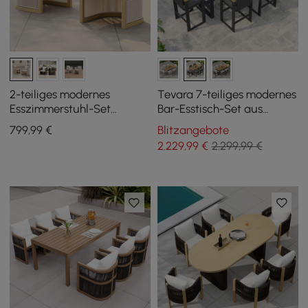
2-teiliges modernes
Tevara 7-teiliges modernes
Esszimmerstuhl-Set
Bar-Esstisch-Set aus
Wevara aus Aluminium und
Teakholz für den
799
,99
€
Blitzangebote
Seilen für Terrasse,
Außenbereich mit 6 Stühlen
2.229
,99
€
2.299,99 €
Nussbaum- und
Haferflockenbraun