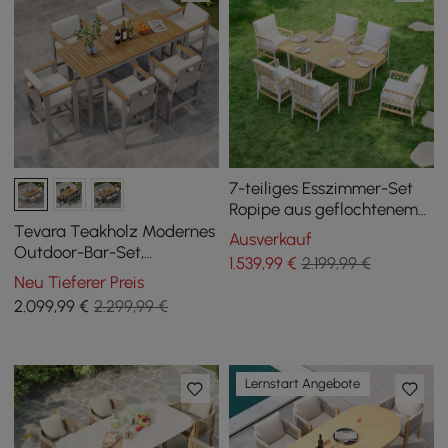
7-teiliges Esszimmer-Set
Ropipe aus geflochtenem
Seil für den Außenbereich,
Tevara Teakholz Modernes
Ausverkauf
Khaki/Weiß, für 6 Personen
Outdoor-Bar-Set,
1.539
,99
€
2.199,99 €
Sandfarbenes Gestell &
Neu Tieferer Preis
Warmweißes Kissen
2.099
,99
€
2.299,99 €
Lernstart Angebote