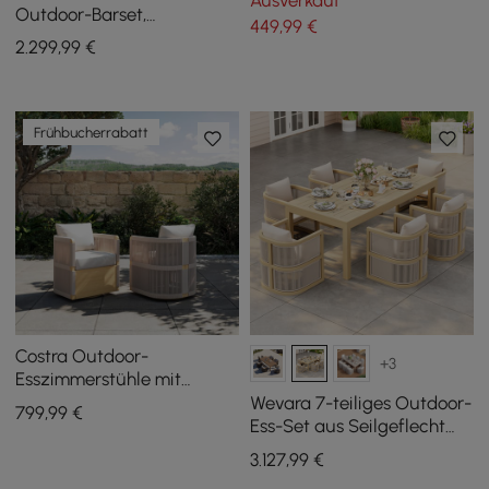
Ausverkauf
Seilgeflecht
Outdoor-Barset,
449
,99
€
dunkelgrauer Rahmen &
2.299
,99
€
warmweißes Kissen
Frühbucherrabatt
Costra Outdoor-
+3
Esszimmerstühle mit
Aluminium- und
Wevara 7-teiliges Outdoor-
799
,99
€
Seilgeflecht, drehbar, 2er-
Ess-Set aus Seilgeflecht
Set
mit 6 Stühlen in Natur
3.127
,99
€