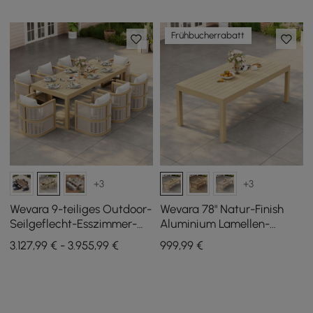
Frühbucherrabatt
+3
+3
Wevara 9-teiliges Outdoor-
Wevara 78" Natur-Finish
Seilgeflecht-Esszimmer-
Aluminium Lamellen-
Set mit 8 Stühlen in Natur
Esstisch für den
3.127,99 € - 3.955,99 €
999
,99
€
Außenbereich in Natur