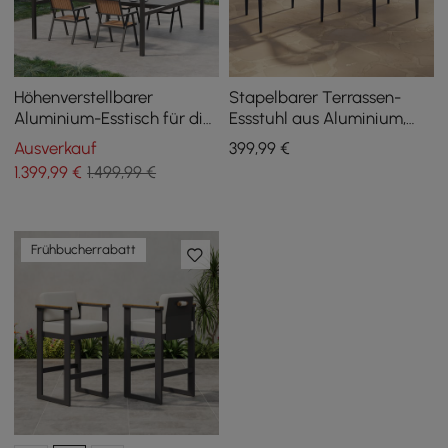
Höhenverstellbarer
Stapelbarer Terrassen-
Aluminium-Esstisch für die
Essstuhl aus Aluminium,
Außenterrasse mit
Dunkelgrau, 2er-Set
Ausverkauf
399
,99
€
Baldachin, zum Bartisch
1.399
,99
€
1.499,99 €
umfunktionieren
Frühbucherrabatt