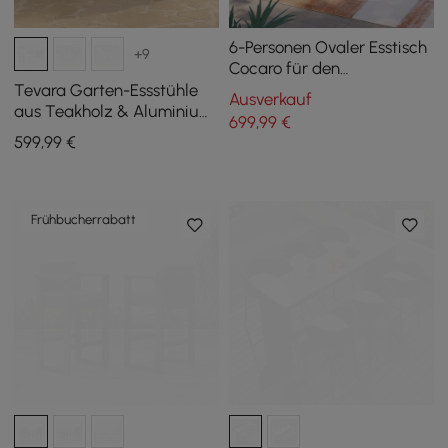
6-Personen Ovaler Esstisch
+9
Cocaro für den
Außenbereich mit
Tevara Garten-Essstühle
Ausverkauf
gesinterter Steinplatte in
aus Teakholz & Aluminium
699
,99
€
Weiß (180 cm Breite)
in Weiß, 2 Stück
599
,99
€
Frühbucherrabatt