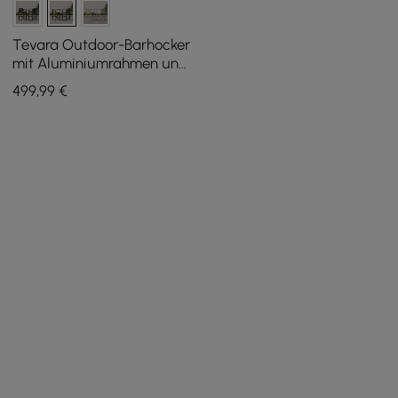
Tevara Outdoor-Barhocker
mit Aluminiumrahmen und
Teakholzarmlehnen in
499
,99
€
Warmweiß, 2er-Set