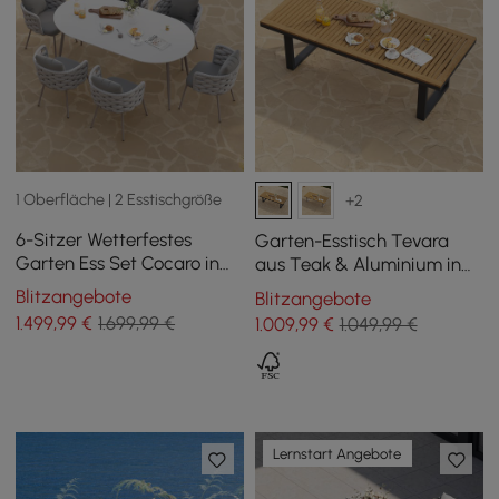
1 Oberfläche | 2 Esstischgröße
+2
6-Sitzer Wetterfestes
Garten-Esstisch Tevara
Garten Ess Set Cocaro in
aus Teak & Aluminium in
Grau & Weiß aus
Grau, für 6-8 Personen
Blitzangebote
Blitzangebote
Aluminium & Rattan
1.499
,99
€
1.699,99 €
1.009
,99
€
1.049,99 €
Lernstart Angebote