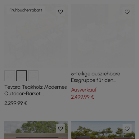
Frühbucherrabatt
5-teilige ausziehbare
Essgruppe für den
Außenbereich und runder
Tevara Teakholz Modernes
Ausverkauf
Esstisch mit 4 gewebten
Outdoor-Barset,
2.499
,99
€
Sesseln
dunkelgrauer Rahmen &
2.299
,99
€
warmweißes Kissen