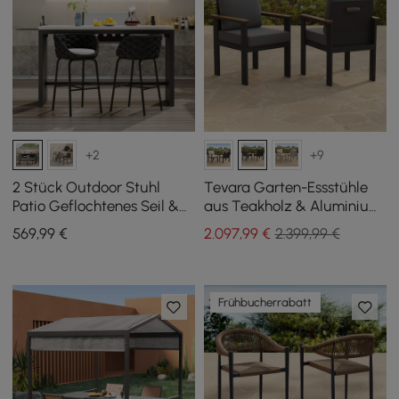
+2
+9
2 Stück Outdoor Stuhl
Tevara Garten-Essstühle
Patio Geflochtenes Seil &
aus Teakholz & Aluminium
Aluminium 97 cm
in Grau, 8 Stück
569
,99
€
2.097
,99
€
2.399,99 €
Barhocker-Set Cocaro mit
Drehsockel
Frühbucherrabatt