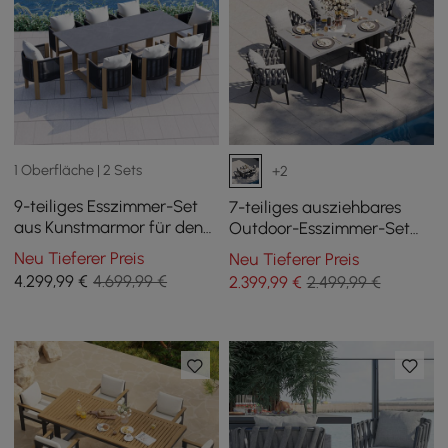
1 Oberfläche | 2 Sets
+2
9-teiliges Esszimmer-Set
7-teiliges ausziehbares
aus Kunstmarmor für den
Outdoor-Esszimmer-Set
Außenbereich mit
mit Aluminiumtisch und 6
Neu Tieferer Preis
Neu Tieferer Preis
geflochtenen Seilstühlen
geflochtenen Stühlen in
4.299
,99
€
4.699,99 €
2.399
,99
€
2.499,99 €
für 8 Personen (2200 mm)
Grau