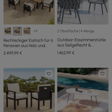
2 Oberfläche | 4 Menge
+9
Outdoor-Esszimmerstühle
Rechteckiger Esstisch für 6
aus Seilgeflecht &
Personen aus Holz und
Aluminium in Grau, 6er-Set
Aluminium für den
1.462
,99
€
2.499
,99
€
Außenbereich, 6
Esszimmerstühle