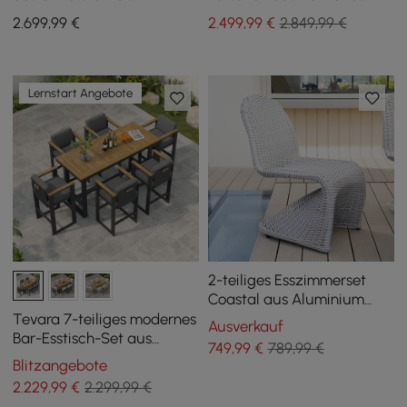
Aluminium in Hellgrau mit 6
Aluminium für den
2.699
,99
€
2.499
,99
€
2.849,99 €
Barhockern
Außenbereich, 6
Esszimmerstühle
Lernstart Angebote
2-teiliges Esszimmerset
Coastal aus Aluminium
und geflochtenem Rattan
Tevara 7-teiliges modernes
Ausverkauf
für den Außenbereich,
Bar-Esstisch-Set aus
749
,99
€
789,99 €
Grau
Teakholz für den
Blitzangebote
Außenbereich mit 6 Stühlen
2.229
,99
€
2.299,99 €