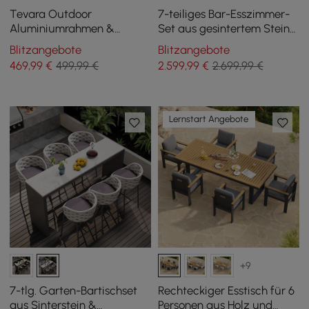
Tevara Outdoor
7-teiliges Bar-Esszimmer-
Aluminiumrahmen &
Set aus gesintertem Stein
Teakholz-Armlehnen-
und Aluminium für den
Blitzangebote
Blitzangebote
Barhocker in Dunkelgrau,
Außenbereich mit 6
469
,99
€
499,99 €
2.599
,99
€
2.699,99 €
2er-Set
Barhockern in Dunkelgrau
Lernstart Angebote
+9
7-tlg. Garten-Bartischset
Rechteckiger Esstisch für 6
aus Sinterstein &
Personen aus Holz und