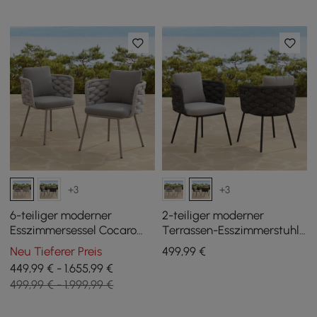
+3
+3
6-teiliger moderner
2-teiliger moderner
Esszimmersessel Cocaro
Terrassen-Esszimmerstuhl
aus Aluminium und Seilen,
Cocaro aus Aluminium und
Neu Tieferer Preis
499
,99
€
für den Außenbereich, für
Seilen aus der Mitte des
449,99 € - 1.655,99 €
die Terrasse, Grau
Jahrhunderts, dunkelgrau
499,99 € - 1.999,99 €