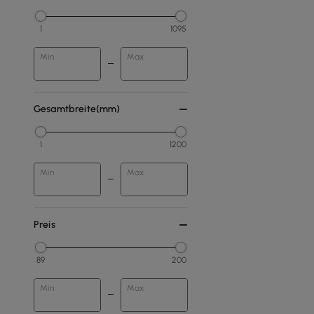
1
1095
Min
Max
Gesamtbreite(mm)
1
1200
Min
Max
Preis
89
200
Min
Max