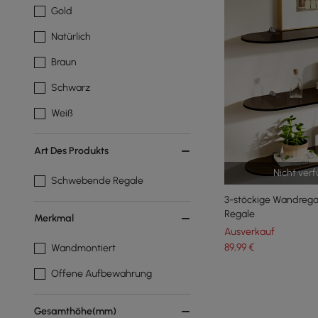
Gold
Natürlich
Braun
Schwarz
Weiß
Art Des Produkts
Nicht ver
Schwebende Regale
3-stöckige Wandrega
Regale
Merkmal
Ausverkauf
89
,99
€
Wandmontiert
Offene Aufbewahrung
Gesamthöhe(mm)