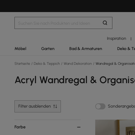
Inspiration
|
Möbel
Garten
Bad & Armaturen
Deko & T
Startseite
/
Deko & Teppich
/
Wand Dekoration
/
Wandregal & Organisat
Acryl Wandregal & Organis
Filter ausblenden
Sonderangeb
Farbe