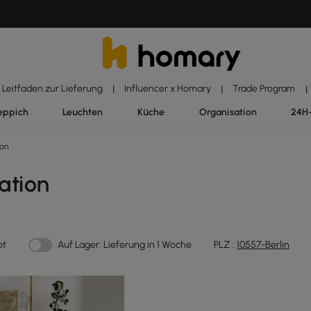
Leitfaden zur Lieferung
Influencer x Homary
Trade Program
|
|
|
eppich
Leuchten
Küche
Organisation
24H
ion
ation
ot
Auf Lager: Lieferung in 1 Woche
PLZ :
10557-Berlin