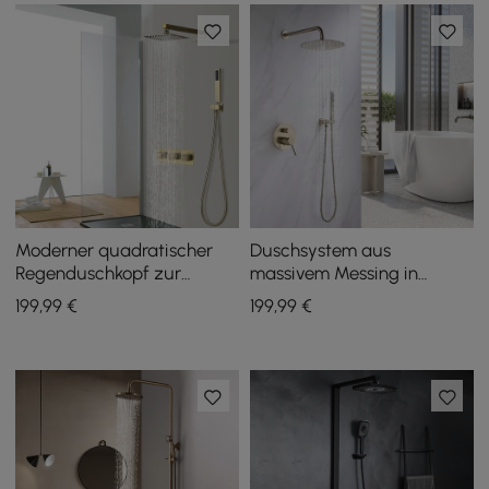
Moderner quadratischer
Duschsystem aus
Regenduschkopf zur
massivem Messing in
Wandmontage aus
gebürstetem Gold mit
199
,99
€
199
,99
€
massivem Messing in
Handbrause
gebürstetem Gold