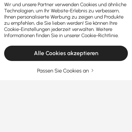
Wir und unsere Partner verwenden Cookies und ähnliche
Technologien, um Ihr Website-Erlebnis zu verbessern,
Ihnen personalisierte Werbung zu zeigen und Produkte
zu empfehlen, die Sie lieben werden! Sie können Ihre
Cookie-Einstellungen jederzeit verwalten. Weitere
Informationen finden Sie in unserer
Cookie-Richtlinie
.
Alle Cookies akzeptieren
Passen Sie Cookies an
Badezimmer-Renovierungen leicht gemacht
und stilvoll
Wie Sie eine stilvolle und funktionale
Badrenovierung erreichen
Möchten Sie Ihr Badezimmer auffrischen, wissen
Mehr sehen
aber nicht, wo Sie anfangen sollen? Eine gut
Products in the current category have been updated to show the latest 17 items
geplante
Badrenovierung
kann Ihren Raum komplett
verwandeln, ohne Ihr Budget zu sprengen. Lassen Sie
uns die Schlüsselkategorien erkunden, die eine