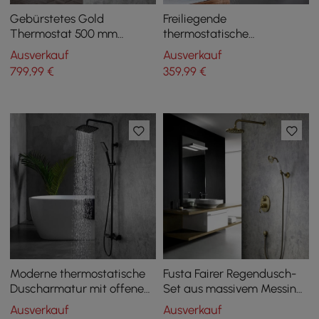
Gebürstetes Gold
Freiliegende
Thermostat 500 mm
thermostatische
Deckenhalterung
Duscharmatur mit
Ausverkauf
Ausverkauf
Regendusche Mixer mit
Regenduschkopf und
799
,99
€
359
,99
€
Körpersprays Jets
Handbrause, mattschwarz
Moderne thermostatische
Fusta Fairer Regendusch-
Duscharmatur mit offenem
Set aus massivem Messing,
Regen und Handbrause in
Einhandgriff, rund, Messing
Ausverkauf
Ausverkauf
mattem Schwarz