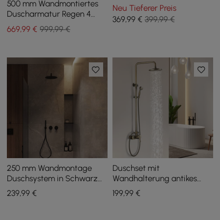
Wandmontage gebürstetes
500 mm Wandmontiertes
Neu Tieferer Preis
Gold
Duscharmatur Regen 4
369
,99
€
399,99 €
Funktionen thermostatisch
669
,99
€
999,99 €
in Gold
250 mm Wandmontage
Duschset mit
Duschsystem in Schwarz
Wandhalterung antikes
2-Funktionen mit
Messing mit 20 cm
239
,99
€
199
,99
€
Handbrause
Regenduschkopf und
Handbrause