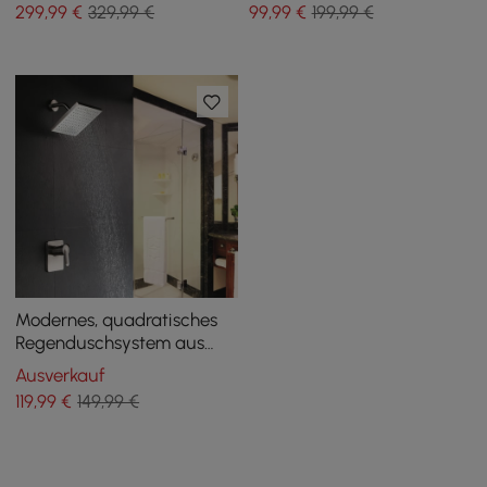
299
,99
€
329,99 €
99
,99
€
199,99 €
Modernes, quadratisches
Regenduschsystem aus
Messing zur Wandmontage
Ausverkauf
mit gebürstetem
119
,99
€
149,99 €
Nickmuster