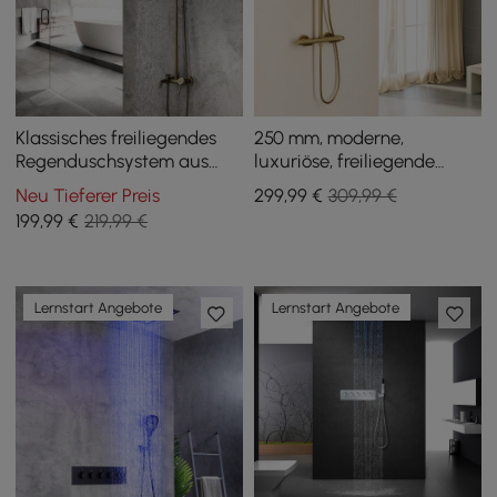
Klassisches freiliegendes
250 mm, moderne,
Regenduschsystem aus
luxuriöse, freiliegende
antikem Messing mit
Duscharmatur,
Neu Tieferer Preis
299
,99
€
309,99 €
Handbrause Einzelhebel
thermostatischer
199
,99
€
219,99 €
Regenduschkopf,
goldfarben
Lernstart Angebote
Lernstart Angebote