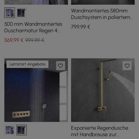
Wandmontiertes 580mm
Duschsystem in poliertem
Chrom Regen 4 Funktionen
500 mm Wandmontiertes
799
,99
€
Thermostatisch
Duscharmatur Regen 4
Funktionen thermostatisch
569
,99
€
999,99 €
in Mattschwarz
Lernstart Angebote
Exponierte Regendusche
mit Handbrause zur