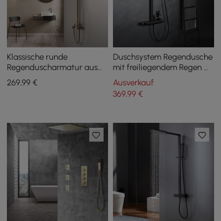
Klassische runde
Duschsystem Regendusche
Regenduscharmatur aus
mit freiliegendem Regen &
offenem antikem Messing
Handbrause & Regal aus
269
,99
€
Ausverkauf
mit zwei Griffen, massives
massives Messing
369
,99
€
Messing