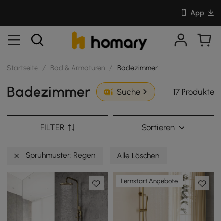
App
Startseite
/
Bad & Armaturen
/
Badezimmer
Badezimmer
17 Produkte
Suche
FILTER
Sortieren
Sprühmuster: Regen
Alle Löschen
Lernstart Angebote