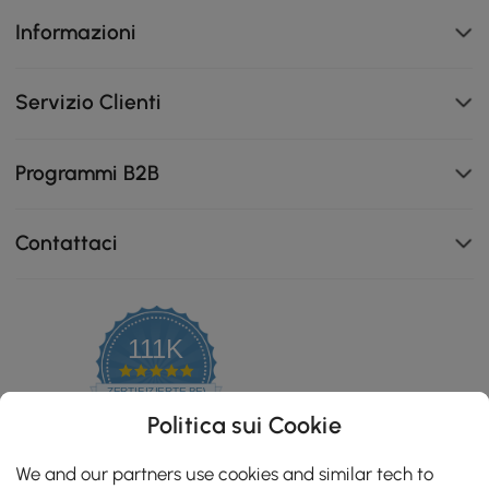
Informazioni
Servizio Clienti
Programmi B2B
Contattaci
111K
4.8
star
ZERTIFIZIERTE BEWERTUNGEN
rating
Politica sui Cookie
We and our partners use cookies and similar tech to