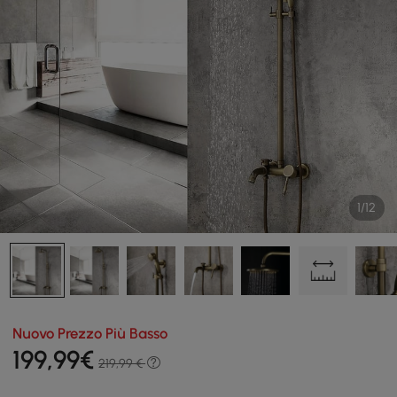
1/12
Nuovo Prezzo Più Basso
199
,99
€
219,99 €