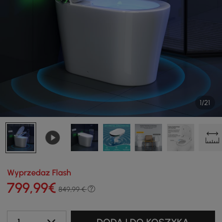
1/21
Wyprzedaz Flash
799
,99
€
849,99 €