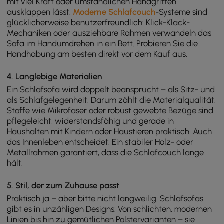
mit viel Kraft oder umständlichen Handgriffen
ausklappen lässt.
Moderne Schlafcouch
-Systeme sind
glücklicherweise benutzerfreundlich: Klick-Klack-
Mechaniken oder ausziehbare Rahmen verwandeln das
Sofa im Handumdrehen in ein Bett. Probieren Sie die
Handhabung am besten direkt vor dem Kauf aus.
4. Langlebige Materialien
Ein Schlafsofa wird doppelt beansprucht – als Sitz- und
als Schlafgelegenheit. Darum zählt die Materialqualität.
Stoffe wie Mikrofaser oder robust gewebte Bezüge sind
pflegeleicht, widerstandsfähig und gerade in
Haushalten mit Kindern oder Haustieren praktisch. Auch
das Innenleben entscheidet: Ein stabiler Holz- oder
Metallrahmen garantiert, dass die Schlafcouch lange
hält.
5. Stil, der zum Zuhause passt
Praktisch ja – aber bitte nicht langweilig. Schlafsofas
gibt es in unzähligen Designs: Von schlichten, modernen
Linien bis hin zu gemütlichen Polstervarianten – sie