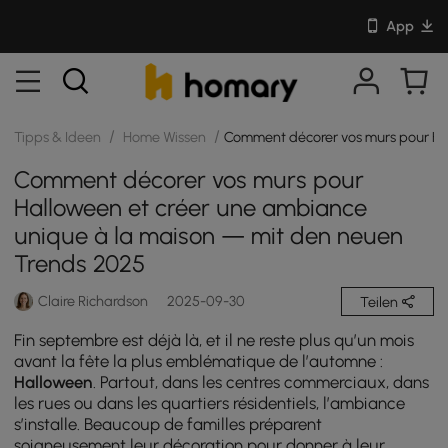
App
/
/
Tipps & Ideen
Home Wissen
Comment décorer vos murs pour Ha
Comment décorer vos murs pour
Halloween et créer une ambiance
unique à la maison — mit den neuen
Trends 2025
Claire Richardson
2025-09-30
Teilen
Fin septembre est déjà là, et il ne reste plus qu’un mois
avant la fête la plus emblématique de l’automne :
Halloween
. Partout, dans les centres commerciaux, dans
les rues ou dans les quartiers résidentiels, l’ambiance
s’installe. Beaucoup de familles préparent
soigneusement leur décoration pour donner à leur