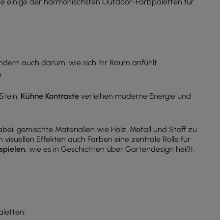
ie einige der harmonischsten Outdoor-Farbpaletten für
ondern auch darum, wie sich Ihr Raum anfühlt.
n
Stein.
Kühne Kontraste
verleihen moderne Energie und
i, gemischte Materialien wie Holz, Metall und Stoff zu
 visuellen Effekten auch Farben eine zentrale Rolle für
spielen,
wie es in Geschichten über Gartendesign heißt.
aletten: