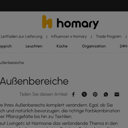
Leitfaden zur Lieferung
Influencer x Homary
Trade Program
|
|
|
eppich
Leuchten
Küche
Organisation
24H
Außenbereiche
r Außenbereiche
Teilen Sie diesen Artikel:
 Ihres Außenbereichs komplett verändern. Egal, ob Sie
sch und natürlich bevorzugen, die richtige Farbkombination
 Pflanzgefäße bis hin zu Textilien.
? Laut Livingetc ist Harmonie das verbindende Thema in den