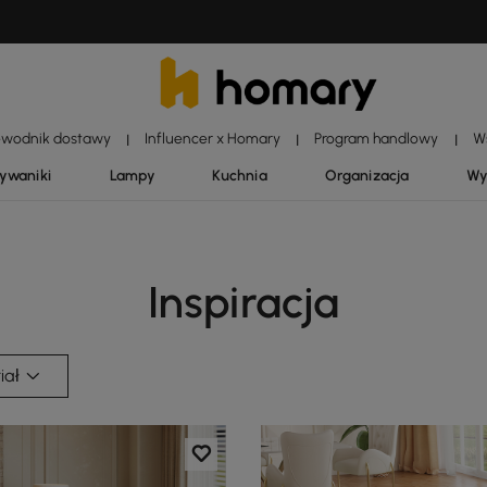
ewodnik dostawy
Influencer x Homary
Program handlowy
W
|
|
|
dywaniki
Lampy
Kuchnia
Organizacja
Wy
Inspiracja
iał