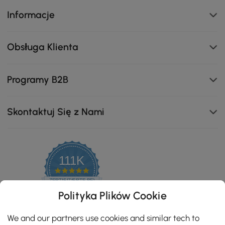
Informacje
Obsługa Klienta
Programy B2B
Skontaktuj Się z Nami
111K
4.8
star
ZERTIFIZIERTE BEWERTUNGEN
rating
Polityka Plików Cookie
We and our partners use cookies and similar tech to