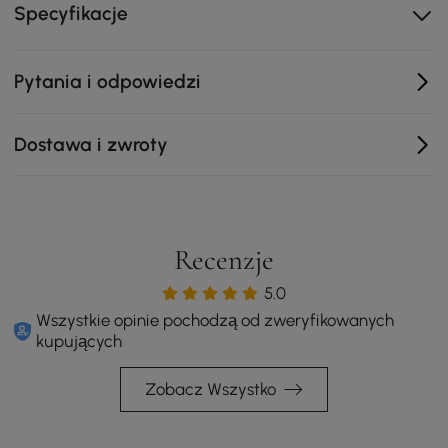
Specyfikacje
Wytrzymała rama aluminiowa
Elegancki blat z efektem marmuru
Pytania i odpowiedzi
Stylowy pleciony wzór
Wszechstronna funkcjonalność
Dostawa i zwroty
Ręcznie tkany
Obrotowa podstawa
Stolik kawowy z miejscem do przechowywania
Odporny na blaknięcie
Recenzje
Poduszka wodoodporna
5.0
Wszystkie opinie pochodzą od zweryfikowanych
kupujących
Zobacz Wszystko