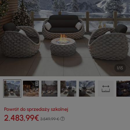
1/15
Powrót do sprzedaży szkolnej
2.483
,99
€
3.549,99 €