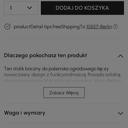
1
DODAJ DO KOSZYKA
productDetail.tips.freeShippingTo
10557-Berlin
Dlaczego pokochasz ten produkt
Ten stolik boczny do paleniska ogrodowego łączy
nowoczesny design z funkcjonalnością. Posiada solidną
aluminiową ramę i blat imitujący marmur, który dodaje
elegancji. Unikalny, tkany wzór otacza palenisko,
dodając stylowy element do Twojego patio lub ogrodu.
Zobacz Więcej
Jest odporny na warunki atmosferyczne i
wszechstronny, oferując dużo miejsca na napoje i
przekąski, dzięki czemu jest idealnym centralnym
Waga i wymiary
punktem spotkań na świeżym powietrzu.
Palenisko