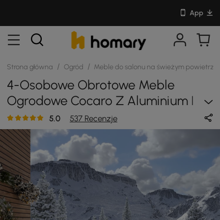
App
/
/
Strona główna
Ogród
Meble do salonu na świeżym powietrzu
4-Osobowe Obrotowe Meble
Ogrodowe Cocaro Z Aluminium I
Rattanu, Odporne Na Warunki
5.0
537 Recenzje
Atmosferyczne, Z Paleniskiem