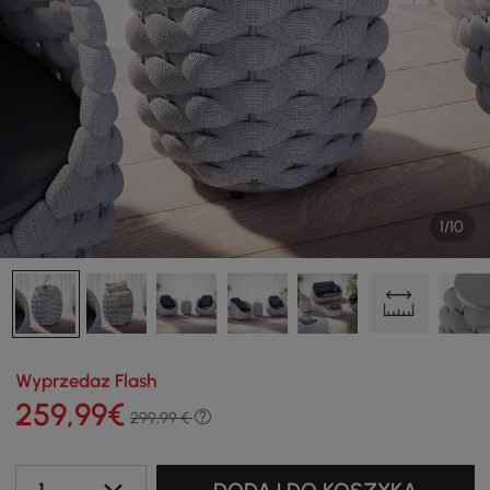
1/10
Wyprzedaz Flash
259
,99
€
299,99 €