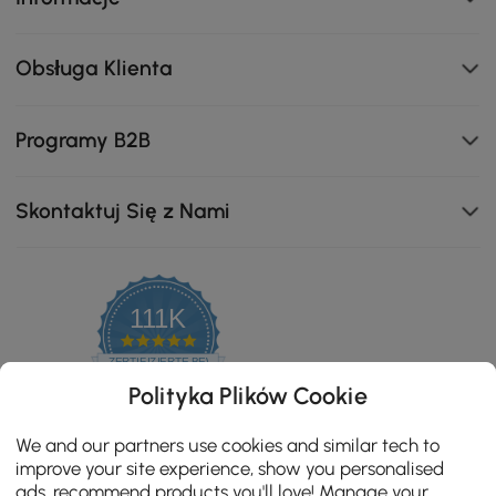
Obsługa Klienta
Programy B2B
Skontaktuj Się z Nami
111K
4.8
star
ZERTIFIZIERTE BEWERTUNGEN
rating
Polityka Plików Cookie
We and our partners use cookies and similar tech to
improve your site experience, show you personalised
Wykończony wytrzymałym blatem ze spiekanego
ads, recommend products you'll love! Manage your