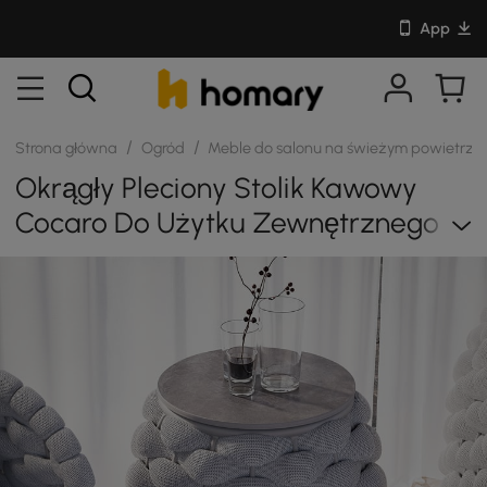
App
/
/
Strona główna
Ogród
Meble do salonu na świeżym powietrzu
Okrągły Pleciony Stolik Kawowy
Cocaro Do Użytku Zewnętrznego Z
Miejscem Do Przechowywania,
Wodoodporną Liną I Blatem Z
Łupka