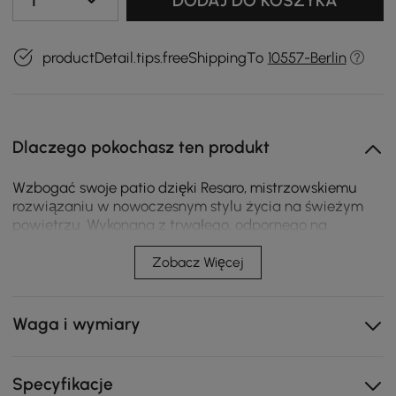
1
DODAJ DO KOSZYKA
productDetail.tips.freeShippingTo
10557-Berlin
Dlaczego pokochasz ten produkt
Wzbogać swoje patio dzięki Resaro, mistrzowskiemu
rozwiązaniu w nowoczesnym stylu życia na świeżym
powietrzu. Wykonana z trwałego, odpornego na
warunki atmosferyczne drewna tekowego i
wyposażona w niezwykle pluszowe, głębokie poduszki
Zobacz Więcej
w spokojnym odcieniu ciepłej bieli, ta 3-osobowa sofa
oferuje wyrafinowany wypoczynek w stylu kurortu.
Waga i wymiary
Rama z drewna tekowego premium: Naturalnie
odporne na warunki atmosferyczne lite drewno
tekowe zapewnia długotrwałą wytrzymałość i
Specyfikacje
organiczne ciepło.