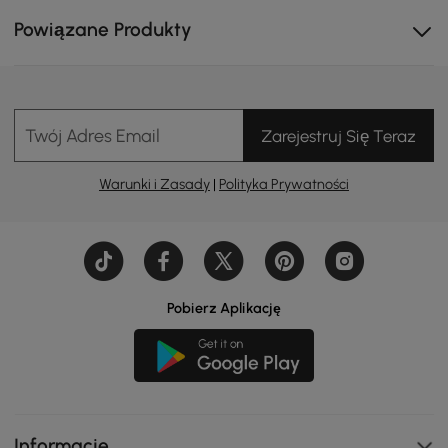
Powiązane Produkty
Sofa ogrodowa Resaro Teak z głębokim
siedziskiem
Wykonana z wysokiej jakości odpornego na warunki
Twój Adres Email
Zarejestruj Się Teraz
atmosferyczne drewna tekowego, z ultramiękkimi,
ciepłymi białymi poduszkami, ta dwuosobowa sofa z
Warunki i Zasady
|
Polityka Prywatności
głębokim siedziskiem zapewnia komfort niczym chmura
i ponadczasowy styl. Będąc częścią kompletnej kolekcji
Resaro, doskonale komponuje się z pasującą sofą 3-
osobową, obrotowym fotelem i stolikiem kawowym,
dostępnymi pojedynczo lub jako kompletny zestaw, aby
podnieść rangę całego Twojego patio.
Pobierz Aplikację
Informacje