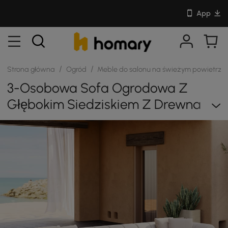
App
/
/
Strona główna
Ogród
Meble do salonu na świeżym powietrzu
3-Osobowa Sofa Ogrodowa Z
Głębokim Siedziskiem Z Drewna
Tekowego Resaro