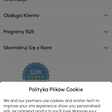
Obsługa Klienta
Programy B2B
Skontaktuj Się z Nami
111K
4.8
star
ZERTIFIZIERTE BEWERTUNGEN
rating
Polityka Plików Cookie
We and our partners use cookies and similar tech to
improve your site experience, show you personalised
ads, recommend products you'll love! Manage your