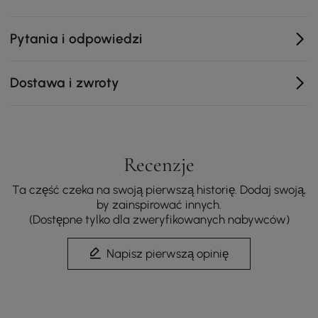
Komfort głębokiego siedziska: zaprojektowane z
przestronną sylwetką, aby zaprosić do
Pytania i odpowiedzi
wielogodzinnego relaksu na patio lub tarasie.
Łatwa w pielęgnacji wydajność: Zawiera
Dostawa i zwroty
zdejmowane, odporne na plamy pokrowce w kolorze
ciepłej bieli dla bezproblemowej konserwacji.
Wyrafinowany design: Czyste linie i niskoprofilowa
rama tworzą ponadczasową, przestronną estetykę
dla współczesnych wnętrz.
Recenzje
Ta część czeka na swoją pierwszą historię. Dodaj swoją,
by zainspirować innych.
(Dostępne tylko dla zweryfikowanych nabywców)
Napisz pierwszą opinię