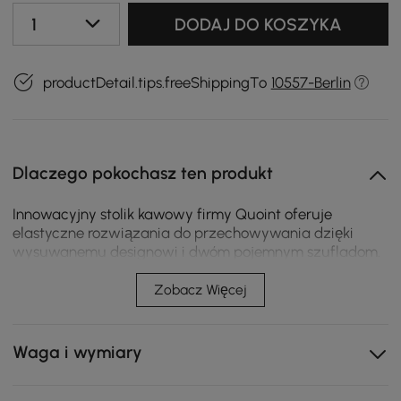
1
DODAJ DO KOSZYKA
productDetail.tips.freeShippingTo
10557-Berlin
Dlaczego pokochasz ten produkt
Innowacyjny stolik kawowy firmy Quoint oferuje
elastyczne rozwiązania do przechowywania dzięki
wysuwanemu designowi i dwóm pojemnym szufladom.
Odporna na ścieranie powierzchnia nadaje salonowi
nowoczesną elegancję.
Zobacz Więcej
Rozkładana konstrukcja powiększa blat stołu na
przekąski, artykuły dekoracyjne lub do codziennego
Waga i wymiary
użytku.
Dwie przestronne szuflady oferują praktyczne miejsce