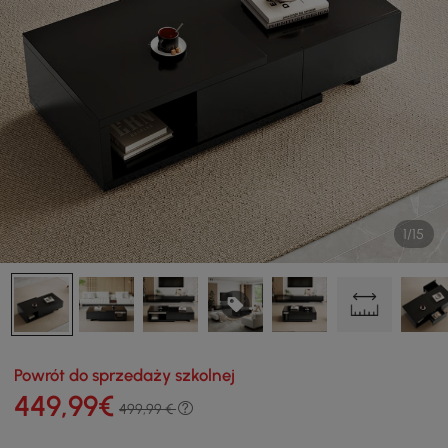
1/15
Powrót do sprzedaży szkolnej
449
,99
€
499,99 €