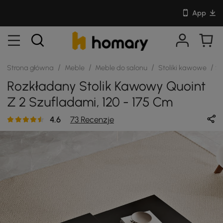
App
/
/
/
/
Strona główna
Meble
Meble do salonu
Stoliki kawowe
S
Rozkładany Stolik Kawowy Quoint
Z 2 Szufladami, 120 - 175 Cm
4.6
73 Recenzje