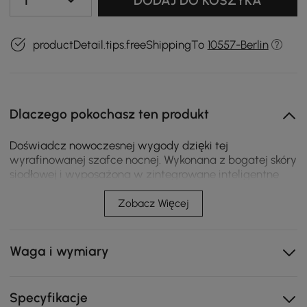
1
DODAJ DO KOSZYKA
productDetail.tips.freeShippingTo
10557-Berlin
Dlaczego pokochasz ten produkt
Doświadcz nowoczesnej wygody dzięki tej
wyrafinowanej szafce nocnej. Wykonana z bogatej skóry
siodłowej i wyposażona w zintegrowane inteligentne
funkcje, oferuje bezproblemowe ładowanie
bezprzewodowe oraz regulowane oświetlenie,
Zobacz Więcej
elegancko dopełnione przez przestronne szuflady i
półki, które tworzą wyszukane, uporządkowane
sanktuarium.
Waga i wymiary
Inteligentne oświetlenie: Dotykowa lampa LED z
możliwością ściemniania tworzy idealną atmosferę do
Specyfikacje
czytania lub relaksu, dostosowując się do Twojego