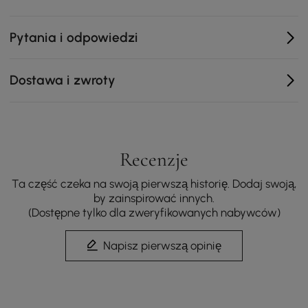
nastroju.
Zintegrowane ładowanie: Utrzymuj swoje urządzenia
Pytania i odpowiedzi
naładowane dzięki wbudowanej stacji ładowania
bezprzewodowego, zapewniając porządek przy
łóżku bez zbędnych kabli.
Dostawa i zwroty
Skóra siodłowa premium: Owinięta szlachetną skórą
siodłową, ta szafka nocna dodaje sypialni luksusowej
faktury i ponadczasowego stylu.
Przemyślane przechowywanie: liczne szuflady i
Recenzje
otwarte półki zapewniają mnóstwo miejsca na
najpotrzebniejsze rzeczy, dzięki czemu Twój stolik
Ta część czeka na swoją pierwszą historię. Dodaj swoją,
nocny pozostaje uporządkowany i harmonijny.
by zainspirować innych.
(Dostępne tylko dla zweryfikowanych nabywców)
Napisz pierwszą opinię