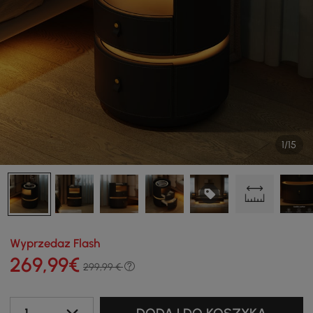
1/15
Wyprzedaz Flash
269
,99
€
299,99 €