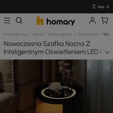
App
/
/
/
/
Strona główna
Meble
Meble sypialne
Szafki nocne
SKU: 
Nowoczesna Szafka Nocna Z
Inteligentnym Oświetleniem LED I
Wykończeniem Ze Skóry Siodłowej