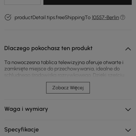
productDetail.tips.freeShippingTo
10557-Berlin
Dlaczego pokochasz ten produkt
Ta nowoczesna tablica telewizyjna oferuje otwarte i
zamknięte miejsce do przechowywania, idealne do
schludnego środowiska rozrywkowego. Dzięki sześciu
solidnym, złotym nogom i eleganckiemu kremowemu
wzornictwu idealnie nadaje się do sypialni, salonów lub
Zobacz Więcej
salonów telewizyjnych.
Duża przestrzeń do przechowywania: oferuje dużą
Waga i wymiary
przestrzeń dla urządzeń multimedialnych, akcesoriów
i przedmiotów osobistych.
Pionowa prążkowana konstrukcja: tworzy elegancki,
Specyfikacje
nowoczesny wygląd