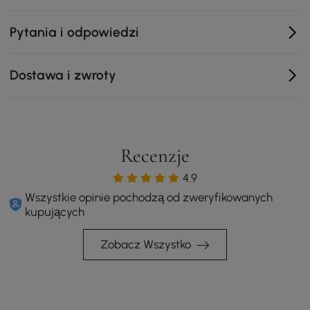
Solidne nogi ze stali nierdzewnej: ze złotym
Pytania i odpowiedzi
wykończeniem dla luksusowego, estetycznego
akcentu
Współczesny prostokątny design: idealnie pasuje do
Dostawa i zwroty
różnych przestrzeni mieszkalnych, takich jak sypialnie,
salony czy sale konferencyjne.
Recenzje
4.9
Wszystkie opinie pochodzą od zweryfikowanych
kupujących
Zobacz Wszystko