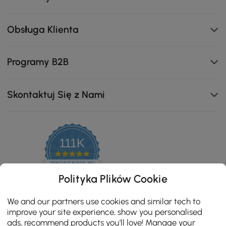
Obsługa Klienta
Programy B2B
Skontaktuj Się z Nami
Prosty i nowoczesny luksusowy styl, który pasuje do
111K
każdego stylu wnętrza.
4.8
star
ZERTIFIZIERTE BEWERTUNGEN
rating
Polityka Plików Cookie
We and our partners use cookies and similar tech to
improve your site experience, show you personalised
ads, recommend products you'll love! Manage your