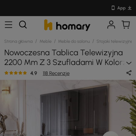
App
/
/
/
Strona główna
Meble
Meble do salonu
Stojaki telewizyjne
Nowoczesna Tablica Telewizyjna
2200 Mm Z 3 Szufladami W Kolorze
Kremowo-Białym
4.9
118 Recenzje