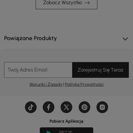
Zobacz Wszystko
Powiązane Produkty
Minimalizm przemysłowy, charakteryzuje się
eleganckim, minimalistycznym designem z
Twój Adres Email
Zarejestruj Się Teraz
industrialnym stylem.
Warunki i Zasady
|
Polityka Prywatności
Pobierz Aplikację