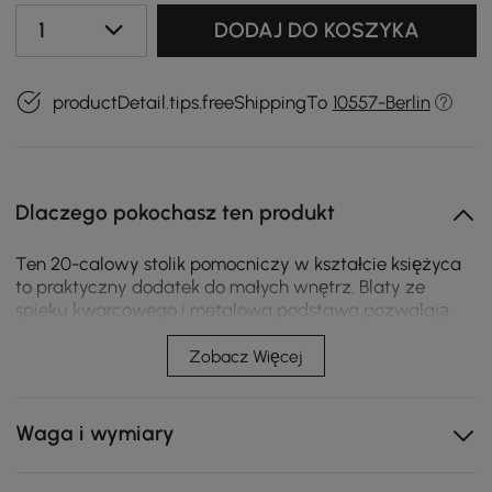
1
DODAJ DO KOSZYKA
productDetail.tips.freeShippingTo
10557-Berlin
Dlaczego pokochasz ten produkt
Ten 20-calowy stolik pomocniczy w kształcie księżyca
to praktyczny dodatek do małych wnętrz. Blaty ze
spieku kwarcowego i metalowa podstawa pozwalają
uporządkować drobiazgi, tworząc trwałe miejsce na
dekoracje i codzienne przedmioty.
Zobacz Więcej
Blat ze spieku kwarcowego jest odporny na
zarysowania i plamy, co ułatwia codzienne
Waga i wymiary
czyszczenie.
Dwa poziomy otwartych półek pomagają lepiej