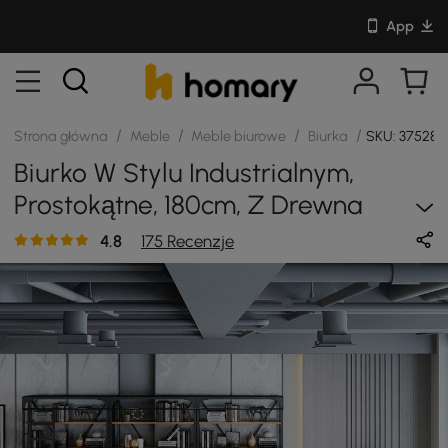
App
/
/
/
/
Strona główna
Meble
Meble biurowe
Biurka
SKU: 375281
Biurko W Stylu Industrialnym,
Prostokątne, 180cm, Z Drewna
Orzechowego, Z Metalową
4.8
175 Recenzje
Podstawą