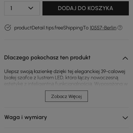
1
DODAJ DO KOSZYKA
productDetail.tips.freeShippingTo
10557-Berlin
Dlaczego pokochasz ten produkt
Ulepsz swoją łazienkę dzięki tej eleganckiej 39-calowej
białej szafce z lustrem LED, która łączy nowoczesną
estetykę z inteligentną funkcjonalnością. Wyposażona w
trzy lustrzane drzwi ze zintegrowanym oświetleniem
LED, ta szafka zapewnia jasne, naturalne oświetlenie,
Zobacz Więcej
które idealnie nadaje się do pielęgnacji, golenia lub
nakładania makijażu. Szafka oferuje wiele rozwiązań
do przechowywania - wewnętrzne półki za każdym
Waga i wymiary
drzwiami i otwartą półkę pod spodem na często
używane przedmioty. Wrażliwe na dotyk elementy