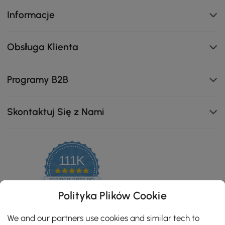
Informacje
Obsługa Klienta
Programy B2B
Skontaktuj Się z Nami
111K
4.8
star
ZERTIFIZIERTE BEWERTUNGEN
rating
Polityka Plików Cookie
We and our partners use cookies and similar tech to