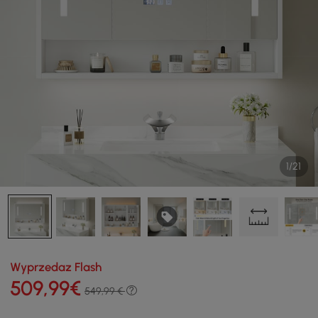
1/21
Wyprzedaz Flash
509
,99
€
549,99 €