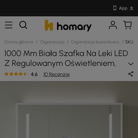
App
/
/
/
Strona główna
Organizacja
Organizacja łazienkowa
SKU: 
1000 Mm Biała Szafka Na Leki LED
Z Regulowanym Oświetleniem,
Demistrem I Zegarem Cyfrowym
4.6
10 Recenzje