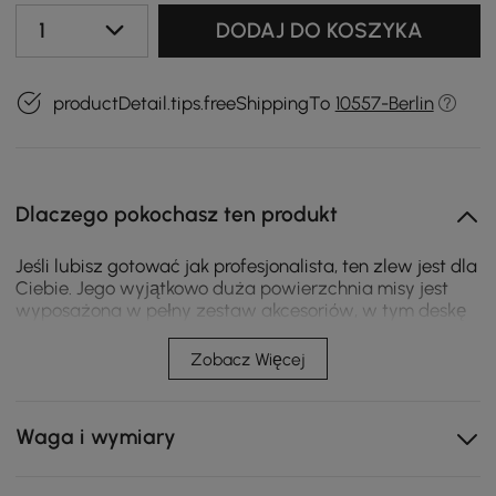
1
DODAJ DO KOSZYKA
productDetail.tips.freeShippingTo
10557-Berlin
Dlaczego pokochasz ten produkt
Jeśli lubisz gotować jak profesjonalista, ten zlew jest dla
Ciebie. Jego wyjątkowo duża powierzchnia misy jest
wyposażona w pełny zestaw akcesoriów, w tym deskę
do krojenia, durszlak i jest przestronna. Istnieją 4 tryby
wylewki wody, nie tylko oddzielny tryb mycia kubków,
Zobacz Więcej
ale także tryb bezpośredniego wylewki wody pitnej,
odpowiedni do każdego przygotowania potraw lub w
kuchni. Posprzątać. Ten zlew jest ręcznie wykonany z
Waga i wymiary
wysokiej jakości dziewiczej stali nierdzewnej 304 o
grubości, co zapewnia trwałość.