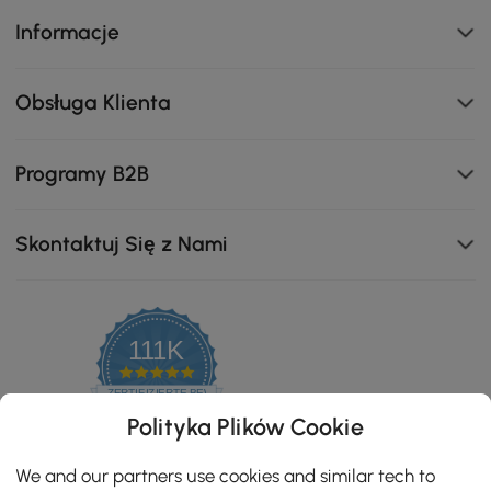
Informacje
Obsługa Klienta
Programy B2B
Skontaktuj Się z Nami
Regulowana temperatura wody zapewnia, że dłonie
pozostaną ciepłe w zimie
111K
4.8
star
ZERTIFIZIERTE BEWERTUNGEN
rating
Polityka Plików Cookie
We and our partners use cookies and similar tech to