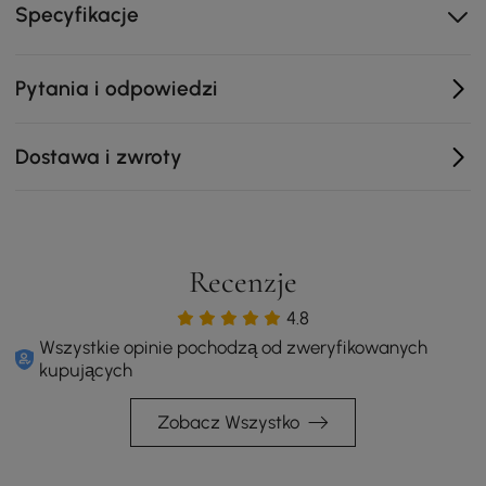
Specyfikacje
- Odporność na korozję i ciepło
Pytania i odpowiedzi
- Wykonane ze stali nierdzewnej, trwałe i niezawodne.
- W tym baterie, deski do krojenia, umywalki, kosze
Dostawa i zwroty
spustowe, odpływy i rury spustowe
Recenzje
4.8
Wszystkie opinie pochodzą od zweryfikowanych
kupujących
Zobacz Wszystko