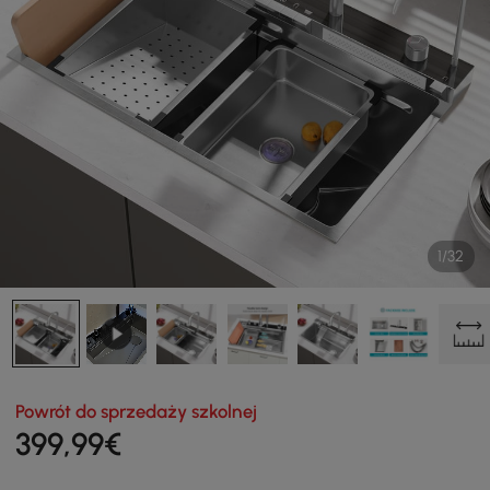
1/32
Powrót do sprzedaży szkolnej
399
,99
€