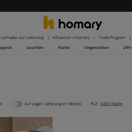
Leitfaden zur Lieferung
Influencer x Homary
Trade Program
|
|
|
eppich
Leuchten
Küche
Organisation
24H
ot
Auf Lager: Lieferung in 1 Woche
PLZ :
10557-Berlin