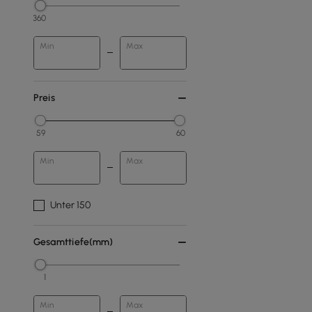
360
Min
Max
Preis
59
60
Min
Max
Unter 150
Gesamttiefe(mm)
1
Min
Max