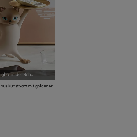
fügbar in der Nähe
 aus Kunstharz mit goldener