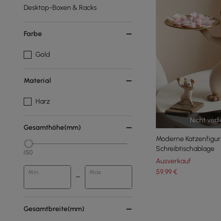
Desktop-Boxen & Racks
Farbe
Gold
Material
Harz
Nicht ver
Gesamthöhe(mm)
Moderne Katzenfigur
Schreibtischablage
250
Ausverkauf
59
,99
€
Min
Max
Gesamtbreite(mm)