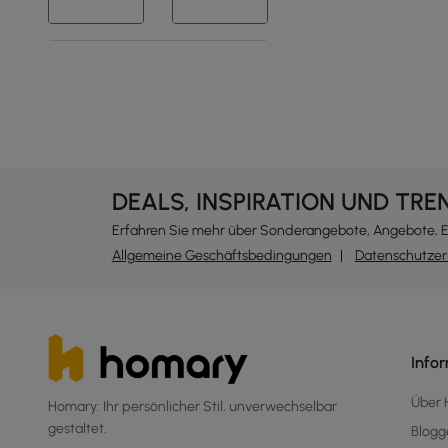
Products in the current category have been updated to show th
DEALS, INSPIRATION UND TRE
Erfahren Sie mehr über Sonderangebote, Angebote, 
Allgemeine Geschäftsbedingungen
Datenschutzer
Info
Über
Homary: Ihr persönlicher Stil, unverwechselbar
gestaltet.
Blogg