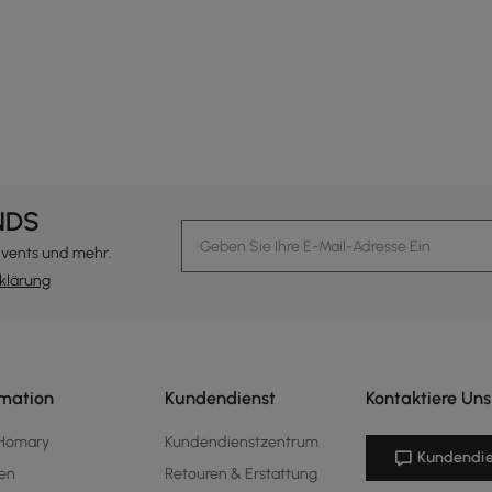
e latest 1 items
NDS
Events und mehr.
klärung
rmation
Kundendienst
Kontaktiere Uns
 Homary
Kundendienstzentrum
Kundendie
en
Retouren & Erstattung