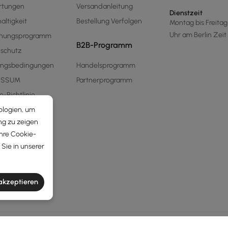
rtungen
Versandanleitung
Dienstzeit
altigkeit
Bestellung Verfolgen
Montag bis Freitag 
Uhr am Berlin Zeit
hnungsprogramm
B2B-Programm
schutz
ungsbedingungen
Handelsprogramm
ESSUM
Partnerprogramm
e-Richtlinie
ologien, um
ng zu zeigen
Ihre Cookie-
Sie in unserer
 akzeptieren