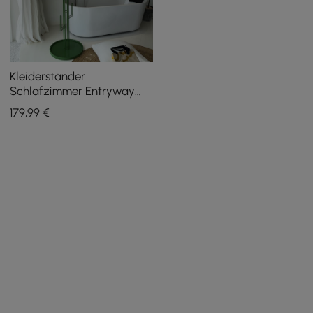
Kleiderständer
Schlafzimmer Entryway
Garderobe Freistehender
179
,99
€
Kaktus Hall Tree in Grün