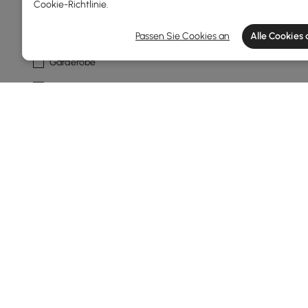
Cookie-Richtlinie
.
Art Des Produkts
Passen Sie Cookies an
Alle Cookies
Garderobe
Kleiderständer
Mauer
Rahmenmaterial
Metall
Eisen
Rostfreier Stahl
Haken-Material
Metall
Products in the current category have been updated to show th