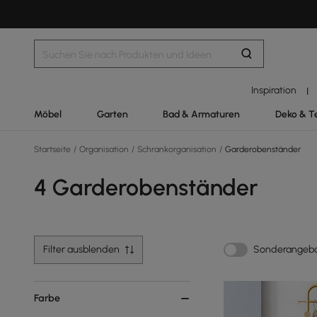
Inspiration
|
Möbel
Garten
Bad & Armaturen
Deko & T
Startseite
/
Organisation
/
Schrankorganisation
/
Garderobenständer
4 Garderobenständer
Filter ausblenden
Sonderangeb
Farbe