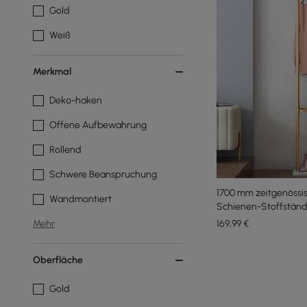
Gold
Weiß
Merkmal
Deko-haken
Offene Aufbewahrung
Rollend
Schwere Beanspruchung
1700 mm zeitgenössis
Wandmontiert
Schienen-Stoffständ
169
,99
€
Mehr
Oberfläche
Gold