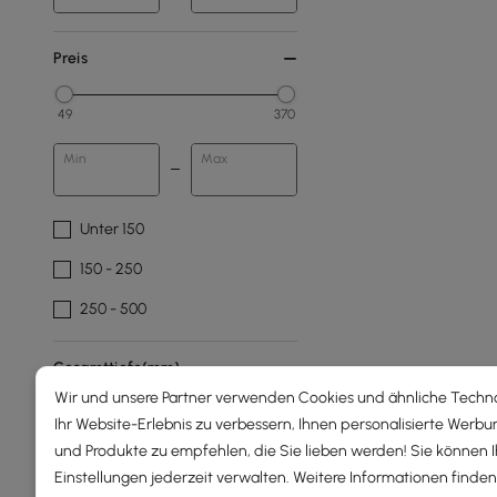
Preis
49
370
Min
Max
Unter 150
150 - 250
250 - 500
Gesamttiefe(mm)
Wir und unsere Partner verwenden Cookies und ähnliche Techn
Ihr Website-Erlebnis zu verbessern, Ihnen personalisierte Werbu
1
1775
und Produkte zu empfehlen, die Sie lieben werden! Sie können 
Min
Max
Einstellungen jederzeit verwalten. Weitere Informationen finden 