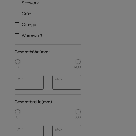
Schwarz
Grün
Orange
Warmweiß
Gesamthöhe(mm)
17
1700
Min
Max
Gesamtbreite(mm)
31
800
Min
Max