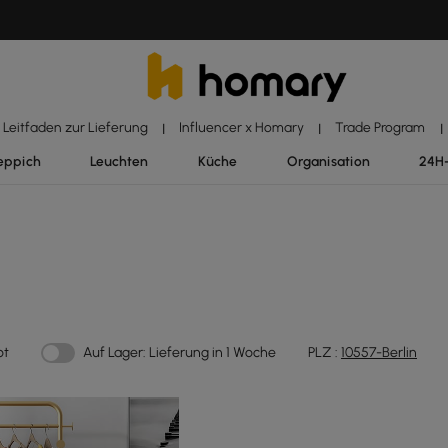
Leitfaden zur Lieferung
Influencer x Homary
Trade Program
|
|
|
eppich
Leuchten
Küche
Organisation
24H
ot
Auf Lager: Lieferung in 1 Woche
PLZ :
10557-Berlin